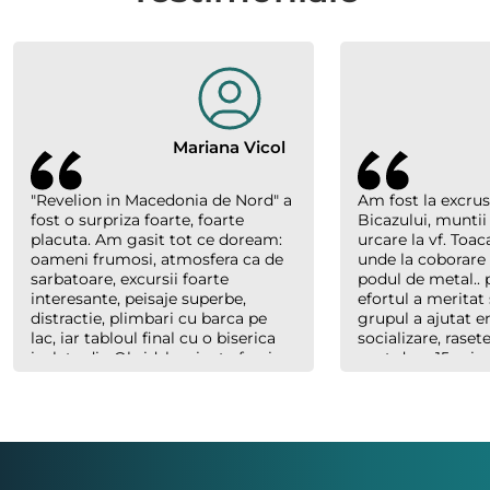
Mariana Vicol
"Revelion in Macedonia de Nord" a
Am fost la excrus
fost o surpriza foarte, foarte
Bicazului, muntii
placuta. Am gasit tot ce doream:
urcare la vf. Toac
oameni frumosi, atmosfera ca de
unde la coborare
sarbatoare, excursii foarte
podul de metal.. p
interesante, peisaje superbe,
efortul a meritat 
distractie, plimbari cu barca pe
grupul a ajutat 
lac, iar tabloul final cu o biserica
socializare, raset
izolata din Ohrid, luminata feeric,
sunt doar 15 minu
inconjurata de nori, cu forme
abia plecaserăm) 
bizare si culori parca pictate, au
Costel un ghid e
creat un efect magic. Multumim
cand trebuie, ser
organizatorilor "Hai sa socializam"
dar mereu saritor
si multumim lui Richard., ghidul
celorlalți.
nostru. Asta a fost una din