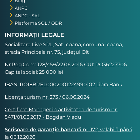
Blog
ANPC
ANPC - SAL
Platforma SOL / ODR
INFORMAȚII LEGALE
Socializare Live SRL, Sat Icoana, comuna Icoana,
strada Principala nr. 75, județul Olt
Nr.Reg.Com: J28/459/22.06.2016 CUI: RO36227706
Capital social: 25 000 lei
IBAN: RO18BREL0002001224990102 Libra Bank
Licența turism nr. 273 / 06.06.2024
Certificat Manager în activitatea de turism nr.
5471/01.03.2017 - Bogdan Vladu
Scrisoare de garanție bancară
nr. 172, valabilă până
la 06.12.2026