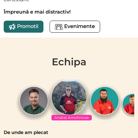
Împreună e mai distractiv!
Promotii
Evenimente
Echipa
Andrei Amohnoae
De unde am plecat