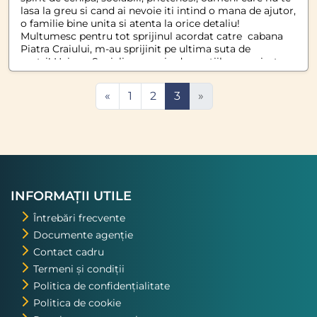
lasa la greu si cand ai nevoie iti intind o mana de ajutor,
o familie bine unita si atenta la orice detaliu!
Multumesc pentru tot sprijinul acordat catre cabana
Piatra Craiului, m-au sprijinit pe ultima suta de
metri! Hai sa Socializam , prin drumetiile organizate
cunoastem o parte din frumusetile tarii necunoscute
de multi dintre noi! Satul Firijba este urmatorul meu
«
1
2
3
»
traseu cu acest grup minunat.
INFORMAȚII UTILE
Întrebări frecvente
Documente agenție
Contact cadru
Termeni și condiții
Politica de confidențialitate
Politica de cookie