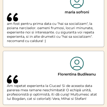
maria sofroni
am fost pentru prima data cu "hai sa socializam", la
poiana narciselor. oameni frumosi, locuri minunate,
experiente noi si interesante. cu siguranta voi repeta
experienta, si in alte drumetii cu "hai sa socializam".
recomand cu caldura! :)
Florentina Budileanu
Am repetat experienta la Ciucas! Si de aceasta data
parerea mea ramane neschimbată! O echipă unită,
profesionistă și optimistă, iti dă curaj! Mulțumesc atat
lui Bogdan, cat si celorlalți Vera, Mihai si Stefan!