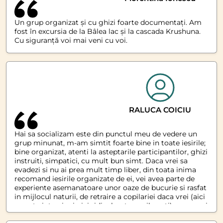
Un grup organizat și cu ghizi foarte documentați. Am
fost în excursia de la Bâlea lac și la cascada Krushuna.
Cu siguranță voi mai veni cu voi.
RALUCA COICIU
Hai sa socializam este din punctul meu de vedere un
grup minunat, m-am simtit foarte bine in toate iesirile;
bine organizat, atenti la asteptarile participantilor, ghizi
instruiti, simpatici, cu mult bun simt. Daca vrei sa
evadezi si nu ai prea mult timp liber, din toata inima
recomand iesirile organizate de ei, vei avea parte de
experiente asemanatoare unor oaze de bucurie si rasfat
in mijlocul naturii, de retraire a copilariei daca vrei (aici
nu este interzis si nici ridicol sa te copilaresti) sau pur si
simplu de evadare din eul social, aici vei fi tratat ca un