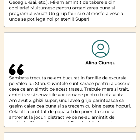
Geoagiu-Bai, etc.). Mi-am amintit de taberele din
copilarie! Multumesc pentru organizarea buna si
programul variat! Un grup fain si o atmosfera vesela
unde se pot lega noi prietenii! Super!!
Alina Ciungu
Sambata trecuta ne-am bucurat in familie de excursia
pe Valea lui Stan. Cuvintele sunt sarace pentru a descrie
ceea ce am simtit pe acest traseu. Trebuie mers si trait,
amintirea si senzatiile vor ramane pentru toata viata.
Am avut 2 ghizi super, unul avea grija parinteasca sa
gasim calea cea buna si sa trecem cu bine peste hopuri.
Celalalt a profitat de popasul din poienita si ne-a
antrenat la jocuri distractive ce ne-au amintit de
copilarie. Si a venit cu noi si Bogdan Vladu pentru a se
asigura ca totul merge perfect! Si a fost pentru noi, cei
50 de participanti, totul perfect! Si peste asteptari.
Multumim!