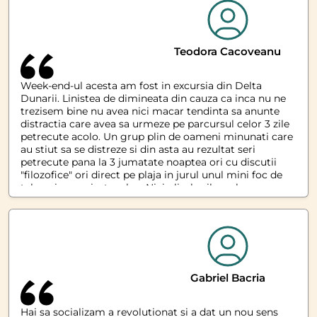
Teodora Cacoveanu
Week-end-ul acesta am fost in excursia din Delta
Dunarii. Linistea de dimineata din cauza ca inca nu ne
trezisem bine nu avea nici macar tendinta sa anunte
distractia care avea sa urmeze pe parcursul celor 3 zile
petrecute acolo. Un grup plin de oameni minunati care
au stiut sa se distreze si din asta au rezultat seri
petrecute pana la 3 jumatate noaptea ori cu discutii
"filozofice" ori direct pe plaja in jurul unul mini foc de
tabara improvizat pe loc. Nici plimbarile cu barca pe
canalele Dunarii, apusurile din zona unde bratul Sfantu
Gheorge se varsa in mare sau trezitul (dormitul pe plaja
pentru unii) la 4 jumatate dimineata pentru a vedea
rasaritul nu au fost cu nimic mai prejos. Si totul s-a
terminat cu un drum de intoarcere incredibil unde
toata lumea a cantat si s-a distrat in autocar cu ajutorul
soferului care a fost un om incredibil de plin de viata si
Gabriel Bacria
care ne-a intretinut atmosfera
Hai sa socializam a revolutionat si a dat un nou sens