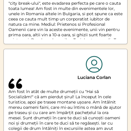
"city break-ului", este evadarea perfecta pe care o cauta
toata lumea! Am fost in multe din evenimentele lor,
unele in Romania altele in Bulgaria, si pot spune ca este
ceea ce cauta mult timp un corporatist iubitor de
natura ca mine. Mediul: Prietenos si Profesional
Oamenii care vin la aceste evenimente, unii vin pentru
prima oara, altii vin a 10-a oara, si ghizii sunt foarte
prietenosi. Derularea lucrurilor: Taxiul catre paradis Te
urci in autocar, te duce in paradis, te lasa acolo sa fi in
extaz, te intoarce inapoi acasa cu nevoia in vene de a
vrea mai mult. Locatiile: Pentru toate mofturile si
varstele Daca vrei natura, se aduce felul principal de
urcat pe munte, asortat cu o priveliste ca in
documentare si ca desert vine o pauza in coltul de rai.
Daca vrei orase sau mic sejur de 3-4 zile, se prepara
Luciana Corlan
bine cele mai alese locatii din anumite orase si se ofera
pe tava alaturi de cei mai buni ghizi pentru a savura o
Am fost în atât de multe drumeții cu "Hai să
experienta de neuitat. Pe scurt per ansamblu, indiferent
Socializăm!" că am pierdut șirul! La început în cele
de nevoile tale de socializare sau evadare pentru a te
turistice, apoi pe trasee montane ușoare. Am întâlnit
destresa, hai sa socializam este alegerea optima care
mereu oameni faini, care mi-au întins o mână de ajutor
combina utilul cu placutul si ofera ca rezultat o
pe traseu și cu care am împărțit pachețelul la ora
experienta utopica.
mesei. Sunt drumeții în care te duci să cunoști oameni
noi și drumeții în care te duci să te regăsești. Iar cu
colegii de drum întâlniți în excursiile astea am avut