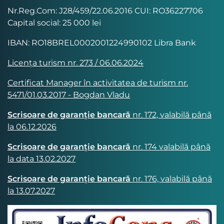
Nr.Reg.Com: J28/459/22.06.2016 CUI: RO36227706
Capital social: 25 000 lei
IBAN: RO18BREL0002001224990102 Libra Bank
Licența turism nr. 273 / 06.06.2024
Certificat Manager în activitatea de turism nr.
5471/01.03.2017 - Bogdan Vladu
Scrisoare de garanție bancară
nr. 172, valabilă până
la 06.12.2026
Scrisoare de garanție bancară
nr. 174 valabilă până
la data 13.02.2027
Scrisoare de garanție bancară
nr. 176, valabilă până
la 13.07.2027