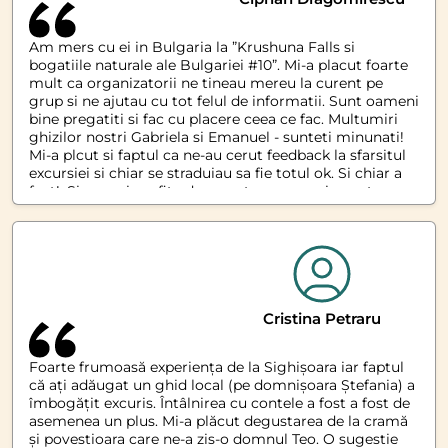
Am mers cu ei in Bulgaria la ”Krushuna Falls si
bogatiile naturale ale Bulgariei #10”. Mi-a placut foarte
mult ca organizatorii ne tineau mereu la curent pe
grup si ne ajutau cu tot felul de informatii. Sunt oameni
bine pregatiti si fac cu placere ceea ce fac. Multumiri
ghizilor nostri Gabriela si Emanuel - sunteti minunati!
Mi-a plcut si faptul ca ne-au cerut feedback la sfarsitul
excursiei si chiar se straduiau sa fie totul ok. Si chiar a
fost!. Sigur voi profita de urmatoarea ocazie pentru a
merge cu voi!
Cristina Petraru
Foarte frumoasă experiența de la Sighișoara iar faptul
că ați adăugat un ghid local (pe domnișoara Ștefania) a
îmbogățit excuris. Întâlnirea cu contele a fost a fost de
asemenea un plus. Mi-a plăcut degustarea de la cramă
și povestioara care ne-a zis-o domnul Teo. O sugestie