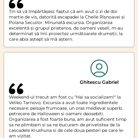
Țin să vă împărtășesc faptul că am avut o zi de doi
martie de vis, datorită escapadei la Cheile Rîșnoavei și
Poiana Secuilor. Minunată excursia. Organizarea
excelentă și grupul prietenos, de oameni veseli, m-au
determinat să îmi proiectez următoarele drumeții, la
care abia aștept să mă aștern.
Ghitescu Gabriel
Weekend-ul trecut am fost cu "Hai sa socializam!" la
Veliko Tarnovo. Excursia a avut toate ingredientele
necesare: peisaje frumoase, un oras medieval superb,
petrecere de Halloween si oameni deosebiti.
Organizarea a fost foarte buna, am avut suficient timp
sa ne plimbam si sa ne bucuram de privelistea de la
cascadele Krushuna si de cele doua pesteri pe care le-
am vizitat.