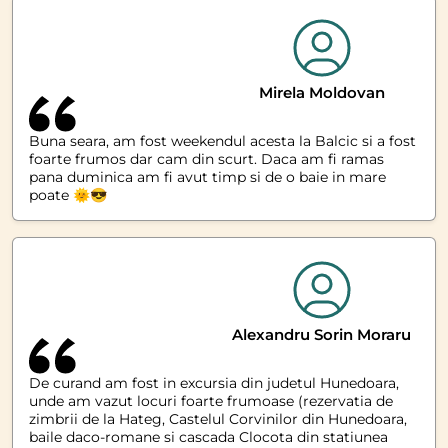
prieten si mebru in grup...si vei fi tot timpul cu
zambetul pe buze (chiar daca fizic esti coplesit
cateodata, sau nu..). Iar la sfarsit iti vei propune tainic o
repetare a experientei intr-o noua destinatie... :)
Mirela Moldovan
Buna seara, am fost weekendul acesta la Balcic si a fost
foarte frumos dar cam din scurt. Daca am fi ramas
pana duminica am fi avut timp si de o baie in mare
poate 🌞😎
Alexandru Sorin Moraru
De curand am fost in excursia din judetul Hunedoara,
unde am vazut locuri foarte frumoase (rezervatia de
zimbrii de la Hateg, Castelul Corvinilor din Hunedoara,
baile daco-romane si cascada Clocota din statiunea