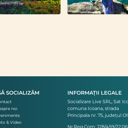
SĂ SOCIALIZĂM
INFORMAȚII LEGALE
Socializare Live SRL, Sat Ic
ontact
comuna Icoana, strada
spre noi
Principala nr. 75, județul Ol
venimente
to & Video
Nr.Reg.Com: J28/459/22.06