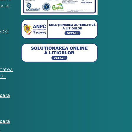
cial:
102
itatea
7 -
ncară
ncară
a