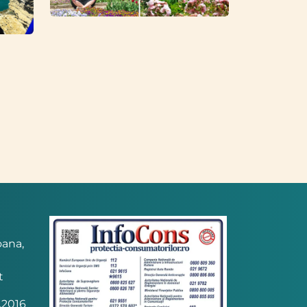
oana,
t
.2016