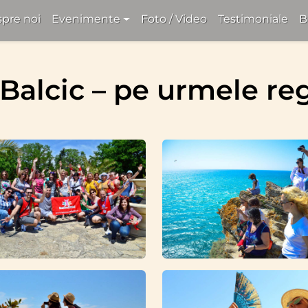
pre noi
Evenimente
Foto / Video
Testimoniale
B
 Balcic – pe urmele reg