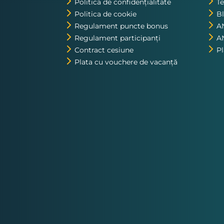
Politica de confidențialitate
Te
Politica de cookie
B
Regulament puncte bonus
A
Regulament participanți
A
Contract cesiune
P
Plata cu vouchere de vacanță