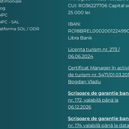
stimoniale
CUI: RO36227706 Capital so
log
25 000 lei
NPC
NPC - SAL
IBAN:
latforma SOL / ODR
RO18BREL0002001224990
Libra Bank
Licența turism nr. 273 /
06.06.2024
Certificat Manager în activ
de turism nr. 5471/01.03.201
Bogdan Vladu
Scrisoare de garanție ba
nr. 172, valabilă până la
06.12.2026
Scrisoare de garanție ba
nr. 174 valabilă până la dat