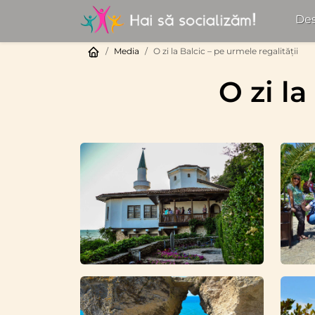
Des
Media
O zi la Balcic – pe urmele regalității
O zi la