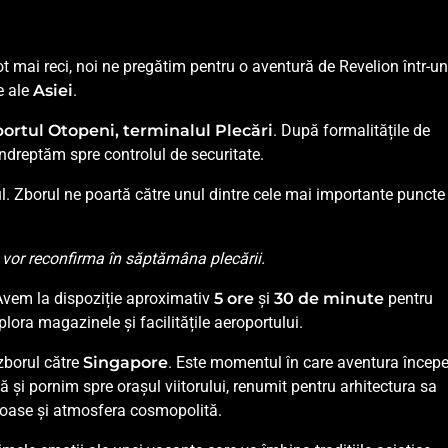
ot mai reci, noi ne pregătim pentru o aventură de Revelion într-u
e ale
Asiei
.
ortul Otopeni, terminalul Plecări
. După formalitățile de
îndreptăm spre controlul de securitate.
. Zborul ne poartă către unul dintre cele mai importante puncte
e vor reconfirma în săptămâna plecării.
Avem la dispoziție aproximativ
5 ore
și
30 de minute
pentru
lora magazinele și facilitățile aeroportului.
zborul către
Singapore
. Este momentul în care aventura încep
și pornim spre orașul viitorului, renumit pentru arhitectura sa
loase și atmosfera cosmopolită.