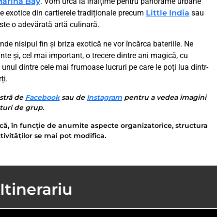
arina Bay
. Vom urca la înălțime pentru panorame urbane
e exotice din cartierele tradiționale precum
Little India
sau
te o adevărată artă culinară.
de nisipul fin și briza exotică ne vor încărca bateriile. Ne
ante și, cel mai important, o trecere dintre ani magică, cu
nul dintre cele mai frumoase lucruri pe care le poți lua dintr-
ți.
stră de
Facebook
sau de
Instagram
pentru a vedea imagini
nturi de grup.
că, în funcție de anumite aspecte organizatorice, structura
tivităților se mai pot modifica.
Itinerariu