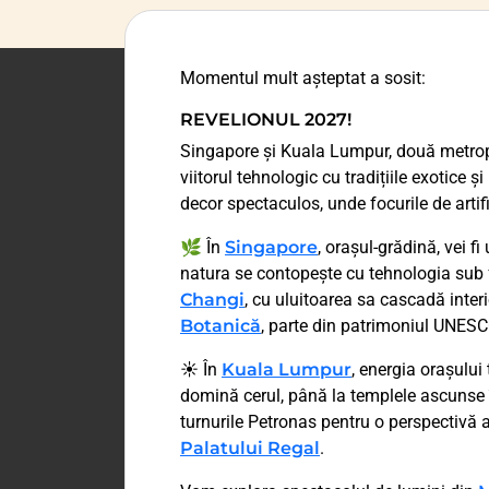
Momentul mult așteptat a sosit:
REVELIONUL 2027!
Singapore și Kuala Lumpur, două metropol
viitorul tehnologic cu tradițiile exotice 
decor spectaculos, unde focurile de artif
🌿 În
Singapore
, orașul-grădină, vei fi
natura se contopește cu tehnologia sub
Changi
, cu uluitoarea sa cascadă inte
Botanică
, parte din patrimoniul UNESC
☀️ În
Kuala Lumpur
, energia orașului
domină cerul, până la templele ascunse
turnurile Petronas pentru o perspectivă
Palatului Regal
.