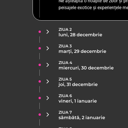
Ne așteaptă o noapte de zbor și pri
peisajele exotice și experiențele 
ZIUA 2
luni, 28 decembrie
ZIUA 3
marți, 29 decembrie
ZIUA 4
miercuri, 30 decembrie
ZIUA 5
joi, 31 decembrie
ZIUA 6
vineri, 1 ianuarie
ZIUA 7
sâmbătă, 2 ianuarie