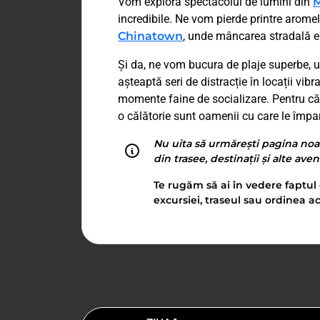
Vom explora spectacolul de lumini din
M
incredibile. Ne vom pierde printre aromel
Chinatown
, unde mâncarea stradală es
Și da, ne vom bucura de plaje superbe, un
așteaptă seri de distracție în locații vibr
momente faine de socializare. Pentru că u
o călătorie sunt oamenii cu care le împar
Nu uita să urmărești pagina noa
din trasee, destinații și alte ave
Te rugăm să ai în vedere faptul 
excursiei, traseul sau ordinea ac