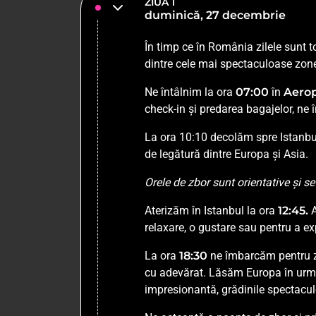
ZIUA 1
duminică, 27 decembrie
În timp ce în România zilele sunt t
dintre cele mai spectaculoase zon
Ne întâlnim la ora
07:00
în
Aerop
check-in și predarea bagajelor, ne 
La ora 10:10 decolăm spre Istanbul
de legătură dintre Europa și Asia.
Orele de zbor sunt orientative și s
Aterizăm în Istanbul la ora
12:45.
relaxare, o gustare sau pentru a exp
La ora
18:30
ne îmbarcăm pentru 
cu adevărat. Lăsăm Europa în urmă 
impresionantă, grădinile spectacu