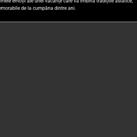
mele emoții ale unei vacanțe care va îmbina tradițiile asiatice,
memorabile de la cumpăna dintre ani.