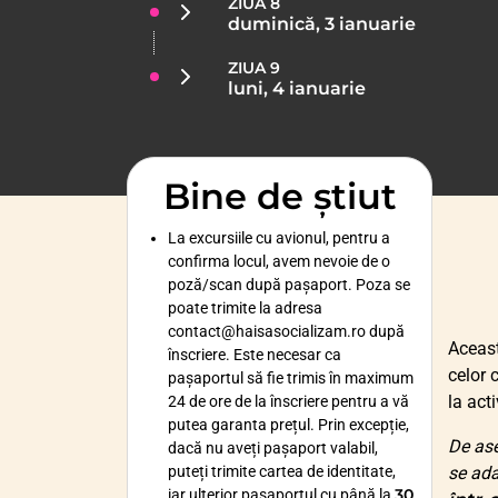
ZIUA 8
duminică, 3 ianuarie
ZIUA 9
luni, 4 ianuarie
Bine de știut
La excursiile cu avionul, pentru a
confirma locul, avem nevoie de o
poză/scan după pașaport. Poza se
poate trimite la adresa
contact@haisasocializam.ro după
Aceas
înscriere. Este necesar ca
celor 
pașaportul să fie trimis în maximum
la act
24 de ore de la înscriere pentru a vă
putea garanta prețul. Prin excepție,
De ase
dacă nu aveți pașaport valabil,
puteți trimite cartea de identitate,
se ada
30
iar ulterior pașaportul cu până la