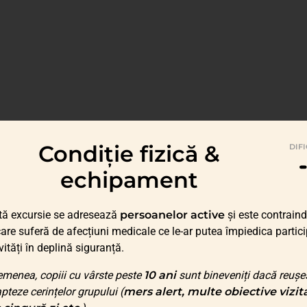
Condiție fizică &
DIF
echipament
tă excursie se adresează
persoanelor active
și este contraind
care suferă de afecțiuni medicale ce le-ar putea împiedica partic
ivități în deplină siguranță.
menea, copiii cu vârste peste
10 ani
sunt bineveniți dacă reușe
pteze cerințelor grupului (
mers alert, multe obiective vizit