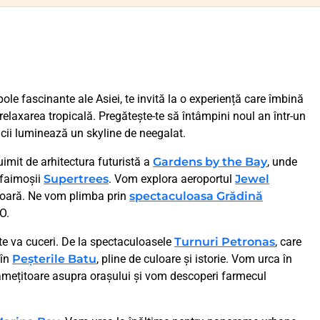
e fascinante ale Asiei, te invită la o experiență care îmbină
și relaxarea tropicală. Pregătește-te să întâmpini noul an într-un
icii luminează un skyline de neegalat.
 uimit de arhitectura futuristă a
Gardens by the Bay
, unde
 faimoșii
Supertrees
. Vom explora aeroportul
Jewel
rioară. Ne vom plimba prin
spectaculoasa Grădină
O.
 te va cuceri. De la spectaculoasele
Turnuri Petronas
, care
 în
Peșterile Batu
, pline de culoare și istorie. Vom urca în
 amețitoare asupra orașului și vom descoperi farmecul