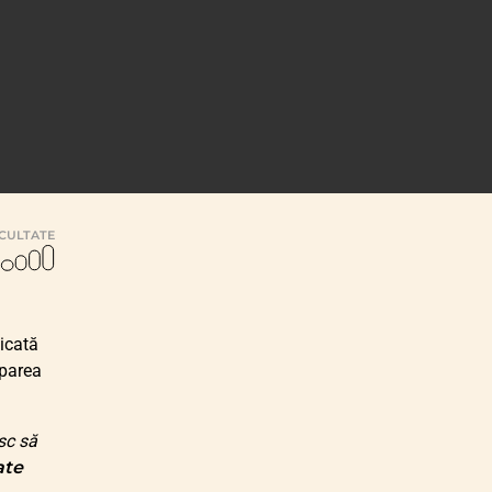
ICULTATE
icată
iparea
sc să
ate