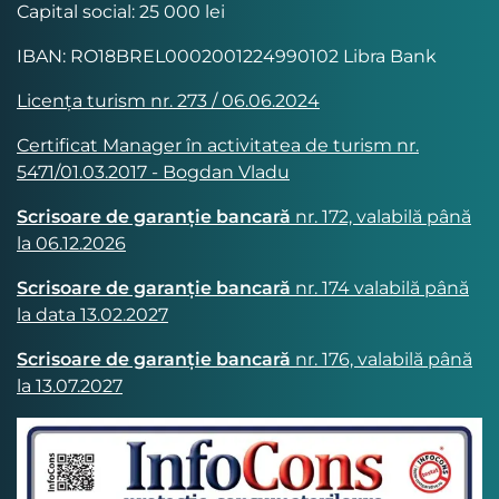
Capital social: 25 000 lei
IBAN: RO18BREL0002001224990102 Libra Bank
Licența turism nr. 273 / 06.06.2024
Certificat Manager în activitatea de turism nr.
5471/01.03.2017 - Bogdan Vladu
Scrisoare de garanție bancară
nr. 172, valabilă până
la 06.12.2026
Scrisoare de garanție bancară
nr. 174 valabilă până
la data 13.02.2027
Scrisoare de garanție bancară
nr. 176, valabilă până
la 13.07.2027