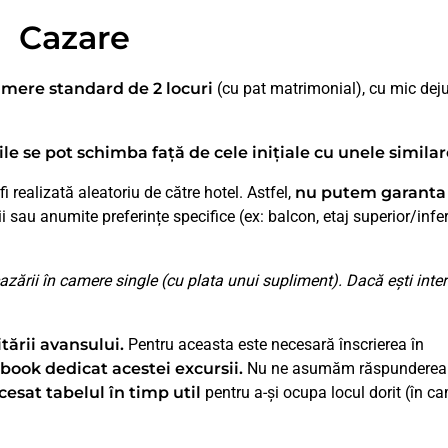
Cazare
amere standard de 2 locuri
(cu pat matrimonial), cu mic dej
le se pot schimba față de cele inițiale cu unele similar
 realizată aleatoriu de către hotel. Astfel,
nu putem garanta
ii sau anumite preferințe specifice (ex: balcon, etaj superior/infer
azării în camere single (cu plata unui supliment). Dacă ești inter
tării avansului.
Pentru aceasta este necesară înscrierea în
book dedicat acestei excursii.
Nu ne asumăm răspunderea
cesat tabelul în timp util
pentru a-și ocupa locul dorit (în c