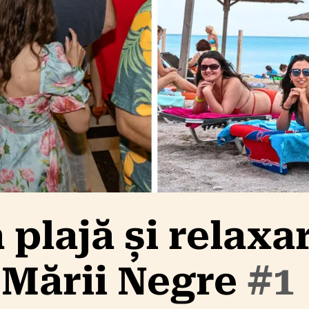
plajă și relaxa
l Mării Negre
#1