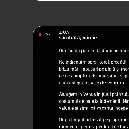
ZIUA 1
sâmbătă, 4 iulie
Dimineața pornim la drum pe tras
Ne îndreptăm spre litoral, pregătiț
briza mării, apusuri pe plajă și m
ce ne apropiem de mare, apar și pri
abia așteptăm să le descoperim.
Ajungem în Venus în jurul prânzulu
costumul de baie la îndemână. Ni
valurile și simți că vacanța începe
După timpul petrecut pe plajă, me
momentul perfect pentru a ne bucur