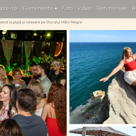
pre noi
Evenimente
Foto / Video
Testimoniale
B
nd la plajă și relaxare pe litoralul Mării Negre