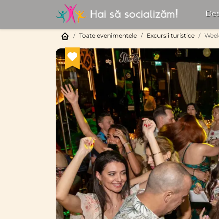
Des
Toate evenimentele
Excursii turistice
Weeke