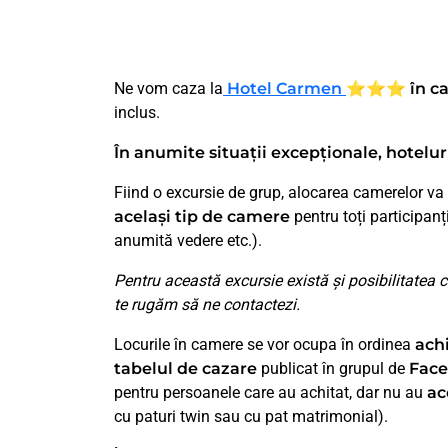
Ne vom caza la
Hotel Carmen
⭐⭐⭐
în c
inclus.
În anumite situații excepționale, hoteluri
Fiind o excursie de grup, alocarea camerelor va fi
același tip de camere
pentru toți participanț
anumită vedere etc.).
Pentru această excursie există și posibilitatea c
te rugăm să ne contactezi.
Locurile în camere se vor ocupa în ordinea
achi
tabelul de cazare
publicat în grupul de
Face
pentru persoanele care au achitat, dar nu au
ac
cu paturi twin sau cu pat matrimonial).