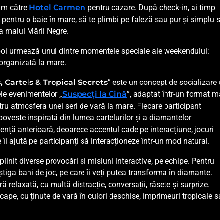
tăm către
Hotel Carmen
pentru cazare. După check-in, ai timp
ajă pentru o baie în mare, să te plimbi pe faleză sau pur și simplu 
la malul Mării Negre.
apoi urmează unul dintre momentele speciale ale weekendului:
 organizată la mare.
 Cartels & Tropical Secrets
” este un concept de socializare 
ele evenimentelor „
Suspecți la Cină
”, adaptat într-un format m
tru atmosfera unei seri de vară la mare. Fiecare participant
o poveste inspirată din lumea cartelurilor și a diamantelor
ență anterioară, deoarece accentul cade pe interacțiune, jocuri
i ajută pe participanți să interacționeze într-un mod natural.
plinit diverse provocări și misiuni interactive, pe echipe. Pentru
știga bani de joc, pe care îi veți putea transforma în diamante.
 relaxată, cu multă distracție, conversații, râsete și surprize.
scape, cu ținute de vară în culori deschise, imprimeuri tropicale 