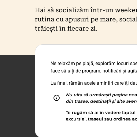
Hai să socializăm într-un weeke
rutina cu apusuri pe mare, socia
trăiești în fiecare zi.
Ne relaxăm pe plajă, explorăm locuri sp
face să uiți de program, notificări și agita
La final, rămân acele amintiri care îți da
Nu uita să urmărești pagina noa
din trasee, destinații și alte ave
Te rugăm să ai în vedere faptul 
excursiei, traseul sau ordinea ac