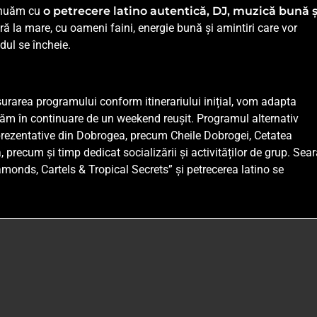
tinuăm cu
o petrecere latino autentică, DJ, muzică bună ș
ră la mare, cu oameni faini, energie bună și amintiri care vor
ul se încheie.
rarea programului conform itinerariului inițial, vom adapta
urăm în continuare de un weekend reușit. Programul alternativ
eprezentative din Dobrogea, precum Cheile Dobrogei, Cetatea
precum și timp dedicat socializării și activităților de grup. Sear
monds, Cartels & Tropical Secrets” și petrecerea latino se