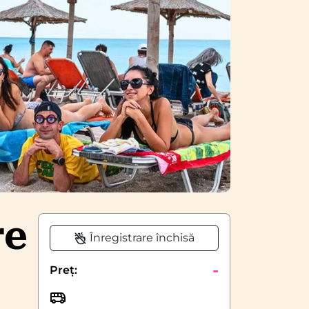
re
Înregistrare închisă
-
Preț: