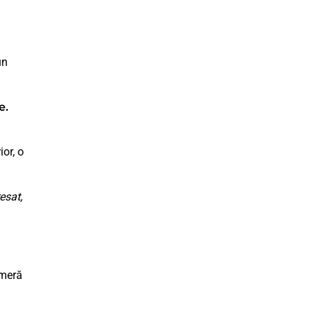
un
e.
ior, o
esat,
ameră