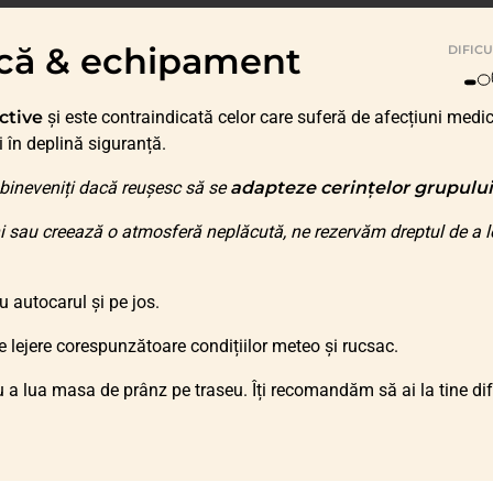
zică & echipament
DIFIC
ctive
și este contraindicată celor care suferă de afecțiuni medi
i în deplină siguranță.
bineveniți dacă reușesc să se
adapteze cerințelor grupului
i sau creează o atmosferă neplăcută, ne rezervăm dreptul de a l
cu autocarul și pe jos.
e lejere corespunzătoare condițiilor meteo și rucsac.
a lua masa de prânz pe traseu. Îți recomandăm să ai la tine dif