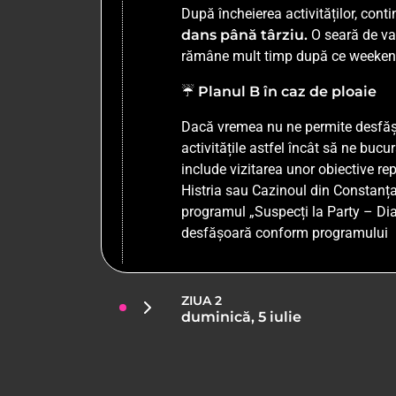
După încheierea activităților, con
dans până târziu.
O seară de va
rămâne mult timp după ce weekend
☔
Planul B în caz de ploaie
Dacă vremea nu ne permite desfășu
activitățile astfel încât să ne buc
include vizitarea unor obiective r
Histria sau Cazinoul din Constanța, 
programul „Suspecți la Party – Dia
desfășoară conform programului
ZIUA 2
duminică, 5 iulie