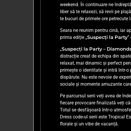
weekend. În continuare ne îndrep
liber să te relaxezi, să revii pe pl
te bucuri de primele ore petrecute 
Seara ne reunim pentru cină, iar 
prima ediție „
Suspecți la Party
”
„
Suspecți la Party – Diamonds,
distracție creat de echipa din spat
relaxat, mai dinamic și perfect pen
primește o identitate și intră într-
dispărute. Nu este nevoie de experi
sociale și momente amuzante care î
Pe parcursul serii veți avea de înde
fiecare provocare finalizată veți câ
Totul se desfășoară într-o atmosferă
Dress code-ul serii este Tropical E
florale și un vibe de vacanță.