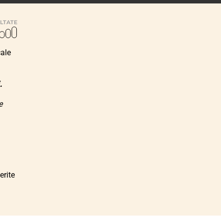
ULTATE
cale
.
e
erite