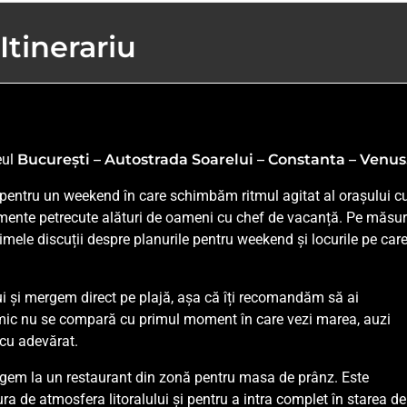
Itinerariu
eul
București – Autostrada Soarelui – Constanta – Venus
i pentru un weekend în care schimbăm ritmul agitat al orașului c
omente petrecute alături de oameni cu chef de vacanță. Pe măsu
mele discuții despre planurile pentru weekend și locurile pe car
i și mergem direct pe plajă, așa că îți recomandăm să ai
mic nu se compară cu primul moment în care vezi marea, auzi
 cu adevărat.
rgem la un restaurant din zonă pentru masa de prânz. Este
a de atmosfera litoralului și pentru a intra complet în starea de