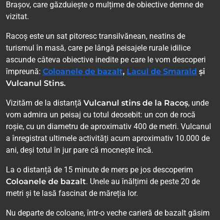
Brașov, care găzduiește o mulțime de obiective demne de
vizitat.
Racoș este un sat pitoresc transilvănean, neatins de
turismul în masă, care pe lângă peisajele rurale idilice
ascunde câteva obiective inedite pe care le vom descoperi
împreună:
Coloanele de bazalt
,
Lacul de Smarald
și
Vulcanul Stins.
Vizităm de la distanță
Vulcanul stins de la Racoș
, unde
vom admira un peisaj cu totul deosebit: un con de rocă
roșie, cu un diametru de aproximativ 400 de metri. Vulcanul
a înregistrat ultimele activități acum aproximativ 10.000 de
ani, deși totul în jur pare că mocnește încă.
La o distanță de 15 minute de mers pe jos descoperim
Coloanele de bazalt
. Unele au înălțimi de peste 20 de
metri și te lasă fascinat de măreția lor.
Nu departe de coloane, într-o veche carieră de bazalt găsim