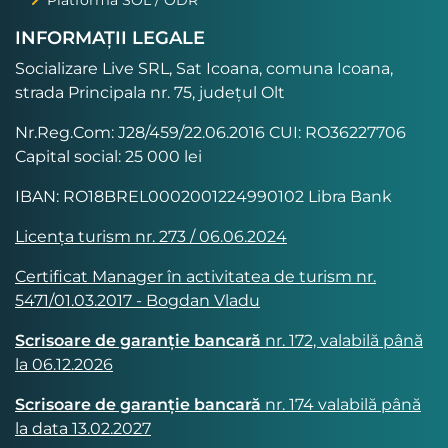
Platforma SOL / ODR
INFORMAȚII LEGALE
Socializare Live SRL, Sat Icoana, comuna Icoana,
strada Principala nr. 75, județul Olt
Nr.Reg.Com: J28/459/22.06.2016 CUI: RO36227706
Capital social: 25 000 lei
IBAN: RO18BREL0002001224990102 Libra Bank
Licența turism nr. 273 / 06.06.2024
Certificat Manager în activitatea de turism nr.
5471/01.03.2017 - Bogdan Vladu
Scrisoare de garanție bancară
nr. 172, valabilă până
la 06.12.2026
Scrisoare de garanție bancară
nr. 174 valabilă până
la data 13.02.2027