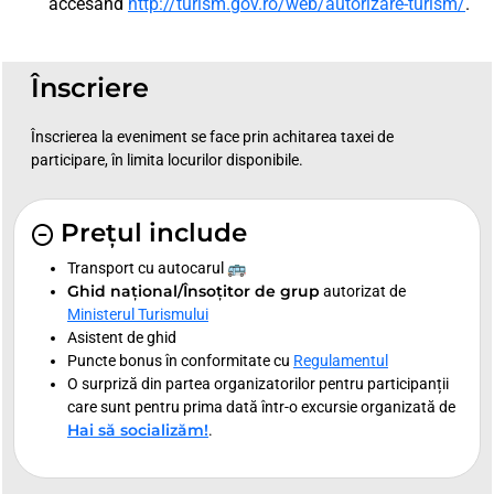
accesând
http://turism.gov.ro/web/autorizare-turism/
.
Înscriere
Înscrierea la eveniment se face prin achitarea taxei de
participare, în limita locurilor disponibile.
Prețul include
Transport cu autocarul 🚌
Ghid național/Însoțitor de grup
autorizat de
Ministerul Turismului
Asistent de ghid
Puncte bonus în conformitate cu
Regulamentul
O surpriză din partea organizatorilor pentru participanții
care sunt pentru prima dată într-o excursie organizată de
Hai să socializăm!
.