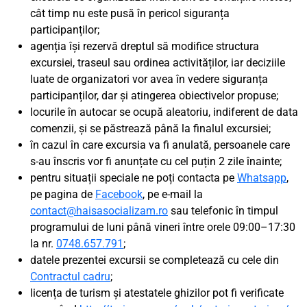
cât timp nu este pusă în pericol siguranța
participanților;
agenția își rezervă dreptul să modifice structura
excursiei, traseul sau ordinea activităților, iar deciziile
luate de organizatori vor avea în vedere siguranța
participanților, dar și atingerea obiectivelor propuse;
locurile în autocar se ocupă aleatoriu, indiferent de data
comenzii, și se păstrează până la finalul excursiei;
în cazul în care excursia va fi anulată, persoanele care
s-au înscris vor fi anunțate cu cel puțin 2 zile înainte;
pentru situații speciale ne poți contacta pe
Whatsapp
,
pe pagina de
Facebook
, pe e-mail la
contact@haisasocializam.ro
sau telefonic în timpul
programului de luni până vineri între orele 09:00–17:30
la nr.
0748.657.791
;
datele prezentei excursii se completează cu cele din
Contractul cadru
;
licența de turism și atestatele ghizilor pot fi verificate