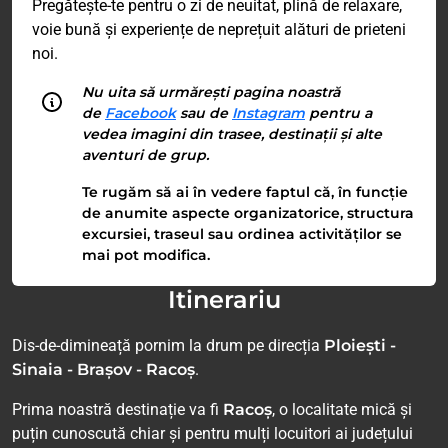
Pregătește-te pentru o zi de neuitat, plină de relaxare,
voie bună și experiențe de neprețuit alături de prieteni
noi.
Nu uita să urmărești pagina noastră
de
Facebook
sau de
Instagram
pentru a
vedea imagini din trasee, destinații și alte
aventuri de grup.
Te rugăm să ai în vedere faptul că, în funcție
de anumite aspecte organizatorice, structura
excursiei, traseul sau ordinea activităților se
mai pot modifica.
Itinerariu
Dis-de-dimineață pornim la drum pe direcția
Ploiești -
Sinaia - Brașov - Racoș
.
Prima noastră destinație va fi
Racoș
, o localitate mică și
puțin cunoscută chiar și pentru mulți locuitori ai județului