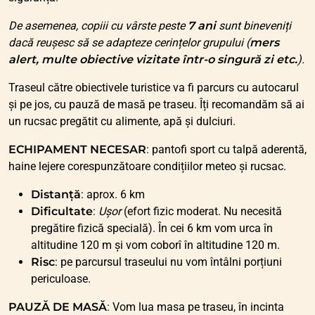
De asemenea, copiii cu vârste peste
7 ani
sunt bineveniți
dacă reușesc să se adapteze cerințelor grupului (
mers
alert, multe obiective vizitate într-o singură zi etc.
).
Traseul către obiectivele turistice va fi parcurs cu autocarul
și pe jos, cu pauză de masă pe traseu. Îți recomandăm să ai
un rucsac pregătit cu alimente, apă și dulciuri.
ECHIPAMENT NECESAR
: pantofi sport cu talpă aderentă,
haine lejere corespunzătoare condițiilor meteo și rucsac.
Distanță
: aprox. 6 km
Dificultate
:
Ușor
(efort fizic moderat. Nu necesită
pregătire fizică specială). În cei 6 km vom urca în
altitudine 120 m și vom coborî în altitudine 120 m.
Risc
: pe parcursul traseului nu vom întâlni porțiuni
periculoase.
PAUZĂ DE MASĂ
: Vom lua masa pe traseu, în incinta