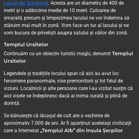
Lacul de Smarald
. Acesta are un diametru de 400 de
metri și o adâncime medie de 10 metri. Culoarea de
smarald, precum și limpezimea lacului ne vor îndemna să
stăruim mai mult în zonă. Vom face un tur al lacului și ne
vom bucura de priveliști asupra satului și văilor din zonă.
Templul Ursitelor
Continuăm cu un obiectiv turistic magic, denumit
Templul
Ursitelor
.
Legendele și tradițiile locului spun că aici au avut loc
fenomene paranormale, vise premonitorii și tot felul de
viziuni. Localnicii și alte persoane care l-au vizitat susțin că
aici visele se îndeplinesc dacă ai inima curată și plină de
dorință.
Se bănuiește că lăcașul de cult are o vechime de
aproximativ 7.000 de ani. Ar fi aparținut aceleiași civilizații
care a întemeiat
„Templul Alb” din Insula Șerpilor
.