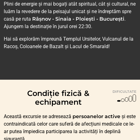
Plini de energie și mai bogați atât spiritual, cât și cultural, ne
luăm la revedere de la peisajul unicat și ne îndreptăm spre
casă pe ruta
Râșnov - Sinaia - Ploiești - București
.
Ajungem la destinație în jurul orei 22:30.
Hai să explorăm împreună Templul Ursitelor, Vulcanul de la
Racoș, Coloanele de Bazalt și Lacul de Smarald!
Condiție fizică &
DIFICULTATE
echipament
Această excursie se adresează
persoanelor active
și este
contraindicată celor care suferă de afecțiuni medicale ce le-
ar putea împiedica participarea la activități în deplină
siguranță.