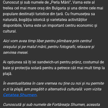
Cunoscut și sub numele de „Perla Mării”, Varna este al
treilea cel mai mare oraș din Bulgaria și una dintre cele mai
populare destinații turistice din țară. Cu frumusețea sa
naturală, bogăția istorică și varietatea activităților
disponibile, Varna este un important centru economic și
cultural.
Aici vom avea timp liber pentru plimbare prin centrul
orașului și pe malul mării, pentru fotografii, relaxare și
servirea mesei.
Ai opțiunea să îți iei sandwich-uri pentru prânz, costumul de
baie și protecția solară pentru a petrece cât mai mult timp la
plajă.
În eventualitatea în care vremea nu ține cu noi și nu permite
o zi la plajă, am pregătit o alternativă culturală: vom vizita
Cetatea Shumen
.
Cunoscută și sub numele de Fortăreața Shumen, aceasta