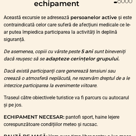
echipament
Această excursie se adresează
persoanelor active
și este
contraindicată celor care suferă de afecțiuni medicale ce le-
ar putea împiedica participarea la activități în deplină
siguranță.
De asemenea, copiii cu vârste peste
5 ani
sunt bineveniți
dacă reușesc să se
adapteze cerințelor grupului.
Dacă există participanți care generează tensiuni sau
creează o atmosferă neplăcută, ne rezervăm dreptul de a le
interzice participarea la evenimente viitoare.
Traseul către obiectivele turistice va fi parcurs cu autocarul
și pe jos.
ECHIPAMENT NECESAR:
pantofi sport, haine lejere
corespunzătoare condițiilor meteo și rucsac.