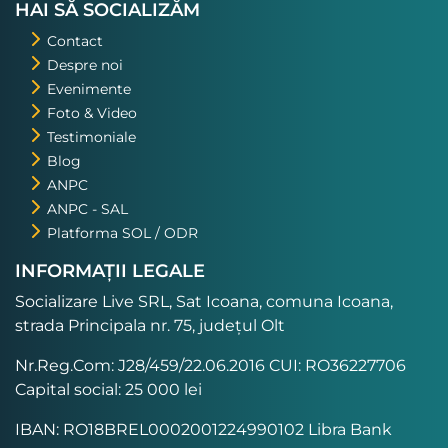
HAI SĂ SOCIALIZĂM
Contact
Despre noi
Evenimente
Foto & Video
Testimoniale
Blog
ANPC
ANPC - SAL
Platforma SOL / ODR
INFORMAȚII LEGALE
Socializare Live SRL, Sat Icoana, comuna Icoana,
strada Principala nr. 75, județul Olt
Nr.Reg.Com: J28/459/22.06.2016 CUI: RO36227706
Capital social: 25 000 lei
IBAN: RO18BREL0002001224990102 Libra Bank