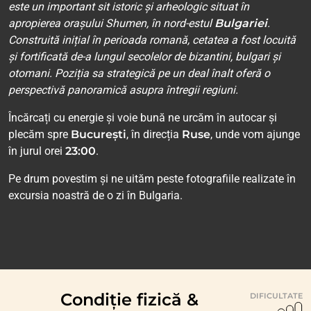
este un important sit istoric și arheologic situat în
apropierea orașului Shumen, în nord-estul
Bulgariei
.
Construită inițial în perioada romană, cetatea a fost locuită
și fortificată de-a lungul secolelor de bizantini, bulgari și
otomani. Poziția sa strategică pe un deal înalt oferă o
perspectivă panoramică asupra întregii regiuni.
Încărcați cu energie și voie bună ne urcăm în autocar și
plecăm spre
București
, în direcția
Ruse
, unde vom ajunge
în jurul orei
23:00
.
Pe drum povestim și ne uităm peste fotografiile realizate în
excursia noastră de o zi în Bulgaria.
Condiție fizică &
DIFICULTATE