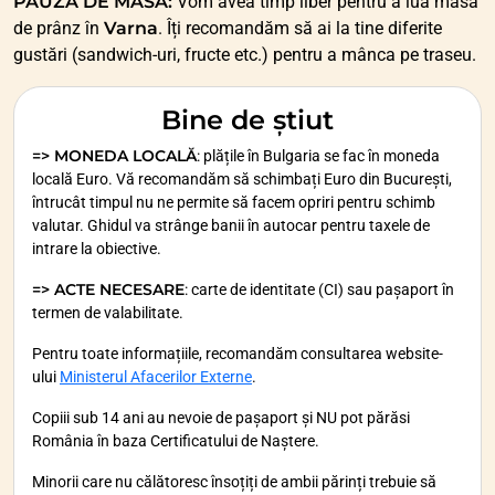
PAUZĂ DE MASĂ:
Vom avea timp liber pentru a lua masa
de prânz în
Varna
. Îți recomandăm să ai la tine diferite
gustări (sandwich-uri, fructe etc.) pentru a mânca pe traseu.
Bine de știut
=> MONEDA LOCALĂ
: plățile în Bulgaria se fac în moneda
locală Euro. Vă recomandăm să schimbați Euro din București,
întrucât timpul nu ne permite să facem opriri pentru schimb
valutar. Ghidul va strânge banii în autocar pentru taxele de
intrare la obiective.
=> ACTE NECESARE
: carte de identitate (CI) sau pașaport în
termen de valabilitate.
Pentru toate informațiile, recomandăm consultarea website-
ului
Ministerul Afacerilor Externe
.
Copiii sub 14 ani au nevoie de pașaport și NU pot părăsi
România în baza Certificatului de Naștere.
Minorii care nu călătoresc însoțiți de ambii părinți trebuie să