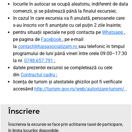
locurile în autocar se ocupă aleatoriu, indiferent de data
comenzii, și se păstrează până la finalul excursiei;
în cazul în care excursia va fi anulată, persoanele care
s-au înscris vor fi anunțate cu cel puțin 2 zile înainte;
pentru situații speciale ne poți contacta pe
Whatsapp
,
pe pagina de
Facebook
, pe e-mail
la
contact@haisasocializam.ro
sau telefonic în timpul
programului de luni până vineri între orele 09:00–17:30
la nr.
0748.657.791
;
datele prezentei excursii se completează cu cele
din
Contractul cadru
;
licența de turism și atestatele ghizilor pot fi verificate
accesând
http://turism.gov.ro/web/autorizare-turism/
.
Înscriere
Înscrierea la excursie se face prin achitarea taxei de participare,
în limita locurilor disponibile.