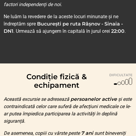
factori independenți de noi.
Ne luăm la revedere de la aceste locuri minunate și ne
îndreptăm spre
București pe ruta Râșnov - Sinaia -
DN1
. Urmează să ajungem în capitală în jurul orei
22:00
.
Condiție fizică &
DIFICULTATE
echipament
Această excursie se adresează
persoanelor active
și este
contraindicată celor care suferă de afecțiuni medicale ce le-
ar putea împiedica participarea la activități în deplină
siguranță.
De asemenea, copiii cu vârste peste
7 ani
sunt bineveniți