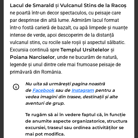
Lacul de Smarald
și
Vulcanul Stins de la Racoș
ne poartă într-un decor spectaculos, cu peisaje care
par desprinse din altă lume. Admirăm lacul format
într-o fostă carieră de bazalt, cu apă limpede și nuanțe
intense de verde, apoi descoperim de la distanță
vulcanul stins, cu rocile sale roșii și aspectul sălbatic.
Excursia continuă spre
Templul Ursitelelor
și
Poiana Narciselor
, unde ne bucurăm de natură,
legende și unul dintre cele mai frumoase peisaje de
primăvară din România.
Nu uita să urmărești pagina noastră
de
Facebook
sau de
Instagram
pentru a
vedea imagini din trasee, destinații și alte
aventuri de grup.
Te rugăm să ai în vedere faptul că, în funcție
de anumite aspecte organizatorice, structura
excursiei, traseul sau ordinea activităților se
mai pot modifica.