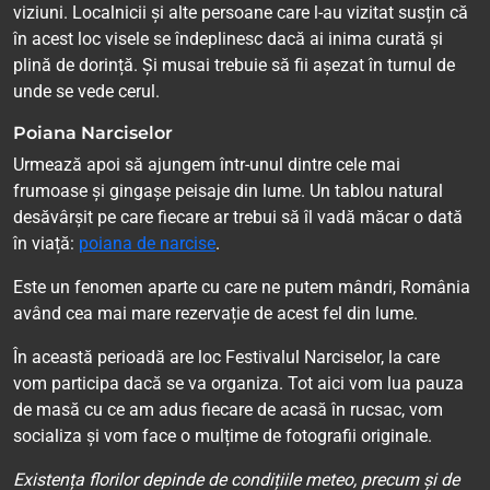
viziuni. Localnicii și alte persoane care l-au vizitat susțin că
în acest loc visele se îndeplinesc dacă ai inima curată și
plină de dorință. Și musai trebuie să fii așezat în turnul de
unde se vede cerul.
Poiana Narciselor
Urmează apoi să ajungem într-unul dintre cele mai
frumoase și gingașe peisaje din lume. Un tablou natural
desăvârșit pe care fiecare ar trebui să îl vadă măcar o dată
în viață:
poiana de narcise
.
Este un fenomen aparte cu care ne putem mândri, România
având cea mai mare rezervație de acest fel din lume.
În această perioadă are loc Festivalul Narciselor, la care
vom participa dacă se va organiza. Tot aici vom lua pauza
de masă cu ce am adus fiecare de acasă în rucsac, vom
socializa și vom face o mulțime de fotografii originale.
Existența florilor depinde de condițiile meteo, precum și de