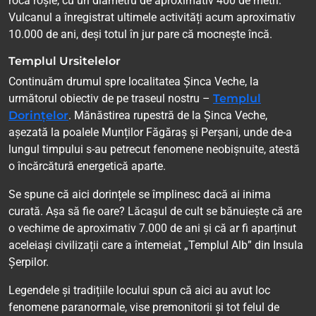
rocă roșie, cu un diametru de aproximativ 400 de metri.
Vulcanul a înregistrat ultimele activități acum aproximativ
10.000 de ani, deși totul în jur pare că mocnește încă.
Templul Ursitelelor
Continuăm drumul spre localitatea Șinca Veche, la
următorul obiectiv de pe traseul nostru –
Templul
Dorințelor
. Mănăstirea rupestră de la Șinca Veche,
așezată la poalele Munților Făgăraș și Perșani, unde de-a
lungul timpului s-au petrecut fenomene neobișnuite, atestă
o încărcătură energetică aparte.
Se spune că aici dorințele se împlinesc dacă ai inima
curată. Așa să fie oare? Lăcașul de cult se bănuiește că are
o vechime de aproximativ 7.000 de ani și că ar fi aparținut
aceleiași civilizații care a întemeiat „Templul Alb” din Insula
Șerpilor.
Legendele și tradițiile locului spun că aici au avut loc
fenomene paranormale, vise premonitorii și tot felul de