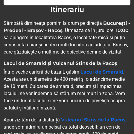
Itinerariu
Sâmbătă dimineața pornim la drum pe direcția
București -
Predeal - Brașov - Racoș
. Urmează ca în jurul orei
10:00
să ajungem în localitatea Racoș, o localitate mică și puțin
cunoscută chiar și pentru mulți locuitori ai județului Brașov,
care găzduiește o mulțime de obiective demne de vizitat.
Lacul de Smarald și Vulcanul Stins de la Racoș
Într-o veche carieră de bazalt, găsim
Lacul de Smarald
.
Acesta are un diametru de 400 metri și o adâncime medie
de 10 metri. Culoarea de smarald, precum și limpezimea
lacului, ne vor îndemna să stăruim mai mult în zonă. Vom
face un tur al lacului și ne vom bucura de priveliști asupra
satului și văilor din zonă.
Apoi vizităm de la distanță
Vulcanul Stins de la Racoș
,
unde vom admira un peisaj cu totul deosebit: un con de