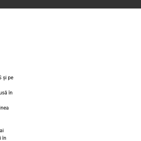
S și pe
usă în
dinea
a
ai
 în