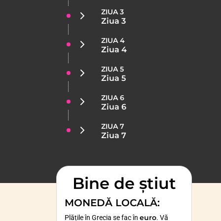
ZIUA 3
Ziua 3
ZIUA 4
Ziua 4
ZIUA 5
Ziua 5
ZIUA 6
Ziua 6
ZIUA 7
Ziua 7
Bine de știut
MONEDĂ LOCALĂ
:
euro
Plățile în Grecia se fac în
. Vă