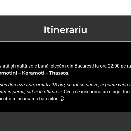
Itinerariu
viață și multă voie bună, plecăm din București la ora 22:00 pe r
omotini – Keramoti – Thassos
.
s durează aproximativ 13 ore, cu tot cu pauze, și poate varia în 
tât în prima, cât și în ultima zi.
Ceea ce înseamnă un singur lucru:
entru reîncărcarea bateriilor. 🙂