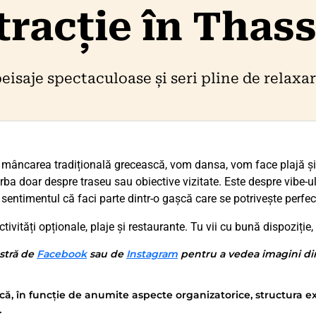
stracție în Thas
peisaje spectaculoase și seri pline de relaxar
 mâncarea tradițională grecească, vom dansa, vom face plajă ș
ba doar despre traseu sau obiective vizitate. Este despre vibe-ul 
 sentimentul că faci parte dintr-o gașcă care se potrivește perfec
tivități opționale, plaje și restaurante. Tu vii cu bună dispoziție, 
stră de
Facebook
sau de
Instagram
pentru a vedea imagini din 
că, în funcție de anumite aspecte organizatorice, structura ex
.