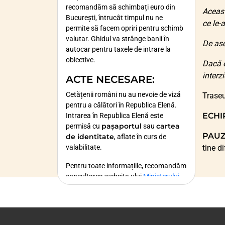
recomandăm să schimbați euro din
Aceas
București, întrucât timpul nu ne
ce le-
permite să facem opriri pentru schimb
valutar. Ghidul va strânge banii în
De ase
autocar pentru taxele de intrare la
obiective.
Dacă e
interz
ACTE NECESARE
:
Cetățenii români nu au nevoie de viză
Traseu
pentru a călători în Republica Elenă.
ECHI
Intrarea în Republica Elenă este
pașaportul
cartea
permisă cu
sau
PAUZ
de identitate
, aflate în curs de
valabilitate.
tine d
Pentru toate informațiile, recomandăm
consultarea website-ului
Ministerului
Afacerilor Externe
.
MINORI
Copiii sub 14 ani au nevoie de