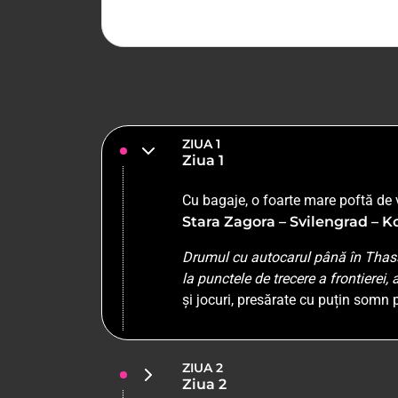
ZIUA 1
Ziua 1
Cu bagaje, o foarte mare poftă de 
Stara Zagora – Svilengrad – K
Drumul cu autocarul până în Thasso
la punctele de trecere a frontierei, a
și jocuri, presărate cu puțin somn p
ZIUA 2
Ziua 2