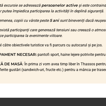
tă excursie se adresează
persoanelor active
și este contraind
ar putea împiedica participarea la activități în deplină siguranță.
menea, copiii cu vârste peste
5 ani
sunt bineveniți dacă reușe
xistă participanți care generează tensiuni sau creează o atmosf
ice participarea la evenimente viitoare.
l către obiectivele turistice va fi parcurs cu autocarul și pe jos.
PAMENT NECESAR:
pantofi sport, haine lejere potrivite pentru
Ă DE MASĂ
: În prima zi vom avea timp liber în Thassos pentru
iferite gustări (sandwich-uri, fructe etc.) pentru a mânca pe trase