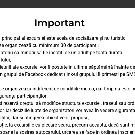
Important
 principal al excursiei este acela de socializare și nu turistic;
se organizează cu minimum 30 de participanți;
gatoriu ca minorii să fie însoțiți de un adult pe toată durata
ului;
detalii ale excursiei vor fi postate în ultima săptămână înainte de
în grupul de Facebook dedicat (link-ul grupului îl primești pe SM
se organizează indiferent de condițiile meteo, cât timp nu este p
guranța participanților;
și rezervă dreptul să modifice structura excursiei, traseul sau or
lor, iar deciziile luate de organizatori vor avea în vedere siguranț
ților, dar și atingerea obiectivelor propuse;
pție, la excursiile cu plecare seara, precum aceasta, dacă sunt m
soane la sosirea autocarului, urcarea se face în ordinea înscrierii