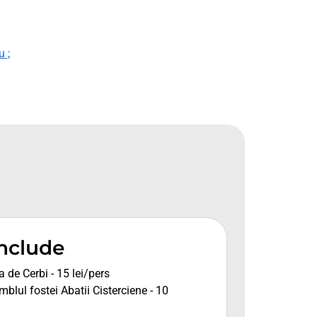
u ;
include
 de Cerbi - 15 lei/pers
blul fostei Abatii Cisterciene - 10