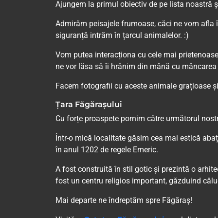
Ajungem la primul obiectiv de pe lista noastră
Admirăm peisajele frumoase, căci ne vom afla în 
siguranță intrăm în țarcul animalelor. :)
Vom putea interacționa cu cele mai prietenoase
ne vor lăsa să îi hrănim din mână cu mâncarea 
Facem fotografii cu aceste animale grațioase 
Țara Făgărașului
Cu forțe proaspete pornim către următorul nostr
Într-o mică localitate găsim cea mai estică abaț
în anul 1202 de regele Emeric.
A fost construită în stil gotic și prezintă o arh
fost un centru religios important, găzduind călugăr
Mai departe ne îndreptăm spre Făgăraș!