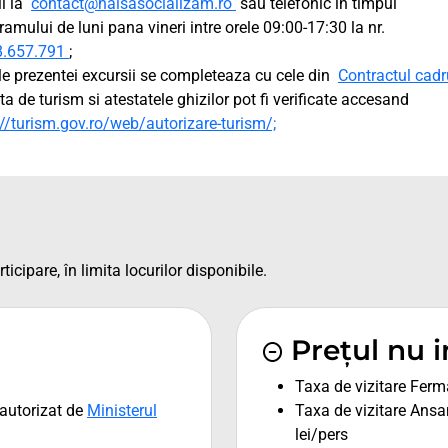
l la
contact@haisasocializam.ro
sau telefonic in timpul
ramului de luni pana vineri intre orele 09:00-17:30 la nr.
8.657.791
;
le prezentei excursii se completeaza cu cele din
Contractul cadr
nta de turism si atestatele ghizilor pot fi verificate accesand
://turism.gov.ro/web/autorizare-turism/;
ticipare, în limita locurilor disponibile.
Prețul nu 
Taxa de vizitare Ferma
autorizat de
Ministerul
Taxa de vizitare Ansam
lei/pers