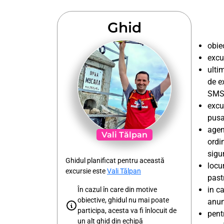
Ghid
obiec
excu
ulti
de e
SMS 
excu
pusa
agen
Vali Tălpan
ordin
sigu
Ghidul planificat pentru această
locu
excursie este
Vali Tălpan
past
in c
În cazul în care din motive
obiective, ghidul nu mai poate
anunt
participa, acesta va fi înlocuit de
pent
un alt ghid din echipă