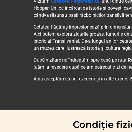
Vizităm
Cetatea Făgărașului
, unul dintre ce
Hopper. Un loc încărcat de istorie și povești cava
cândva răsunau pașii războinicilor transilvănen
Cetatea Făgăraș impresionează prin dimensiunil
Aici putem explora zidurile groase, turnurile de a
istoric al Transilvaniei. De-a lungul anilor, cetat
un muzeu care ilustrează istoria și cultura regiun
După vizitare ne îndreptăm spre casă pe ruta
R
luăm la revedere după ce am petrecut o zi de neui
Abia așteptăm să ne revedem și în alte excursii!
Condiție fi