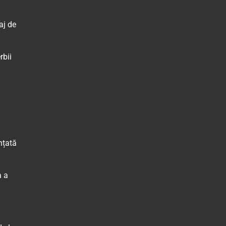
aj de
erbii
nțată
a a