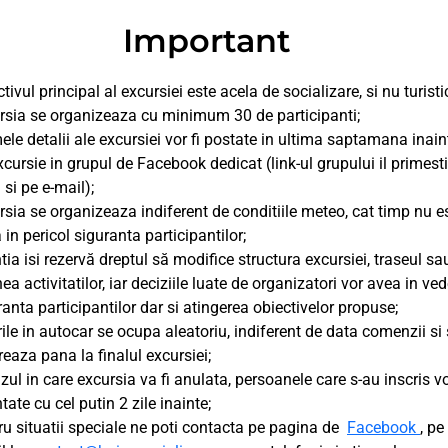
Important
tivul principal al excursiei este acela de socializare, si nu turisti
rsia se organizeaza cu minimum 30 de participanti;
mele detalii ale excursiei vor fi postate in ultima saptamana inain
xcursie in grupul de Facebook dedicat (link-ul grupului il primest
si pe e-mail);
rsia se organizeaza indiferent de conditiile meteo, cat timp nu e
 in pericol siguranta participantilor;
tia isi rezervă dreptul să modifice structura excursiei, traseul sa
ea activitatilor, iar deciziile luate de organizatori vor avea in ve
ranta participantilor dar si atingerea obiectivelor propuse;
rile in autocar se ocupa aleatoriu, indiferent de data comenzii si
reaza pana la finalul excursiei;
azul in care excursia va fi anulata, persoanele care s-au inscris vo
ate cu cel putin 2 zile inainte;
ru situatii speciale ne poti contacta pe pagina de
Facebook
, pe