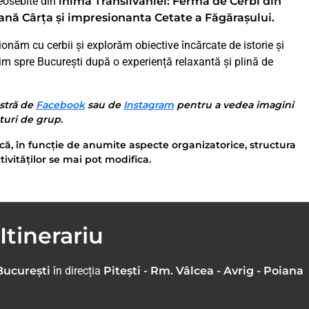
deosebite din
inima Transilvaniei: Ferma de Cerbi din
ană Cârța și impresionanta Cetate a Făgărașului.
onăm cu cerbii și explorăm obiective încărcate de istorie și
enim spre București după o experiență relaxantă și plină de
stră de
Facebook
sau de
Instagram
pentru a vedea imagini
nturi de grup.
că, în funcție de anumite aspecte organizatorice, structura
tivităților se mai pot modifica.
Itinerariu
București
în direcția
Pitești - Rm. Vâlcea - Avrig - Poiana