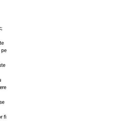
c;
te
i pe
ste
u
dere
 se
r fi