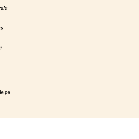
cale
s
e
de pe