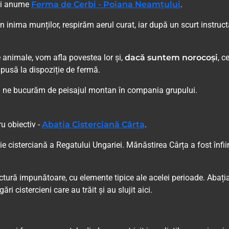
 și anume
Ferma de Cerbi - Poiana Neamțului
.
inima munților, respirăm aerul curat, iar după un scurt instruct
 animale, vom afla povestea lor și,
dacă suntem norocoși
, c
pusă la dispoziție de fermă.
și ne bucurăm de peisajul montan în compania grupului.
u obiectiv -
Abația Cisterciană Cârța
.
ie cisterciană a Regatului Ungariei. Mănăstirea Cârța a fost înfii
itectură impunătoare, cu elemente tipice ale acelei perioade. Abați
i cistercieni care au trăit și au slujit aici.