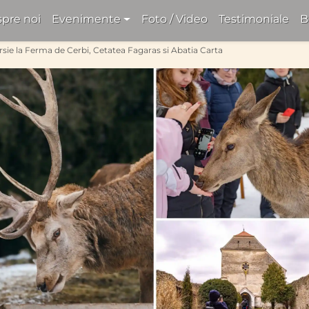
pre noi
Evenimente
Foto / Video
Testimoniale
B
sie la Ferma de Cerbi, Cetatea Fagaras si Abatia Carta