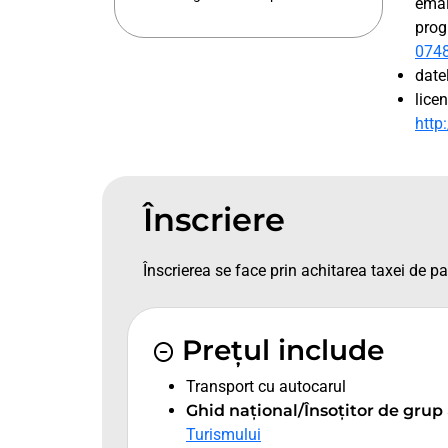
emai
prog
074
date
lice
http
Înscriere
Înscrierea se face prin achitarea taxei de par
Prețul include
Transport cu autocarul
Ghid național/Însoțitor de grup
Turismului