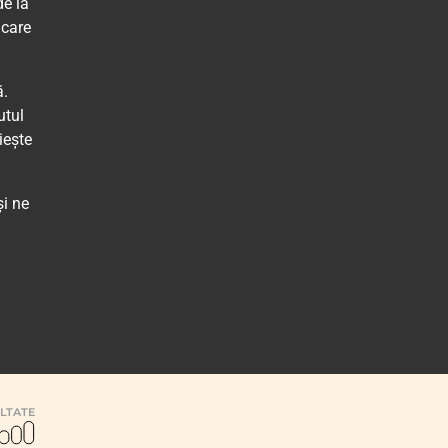
de la
 care
ă.
utul
iește
și ne
ULTATE