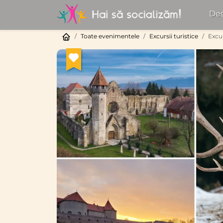
Des
Toate evenimentele
Excursii turistice
Excur