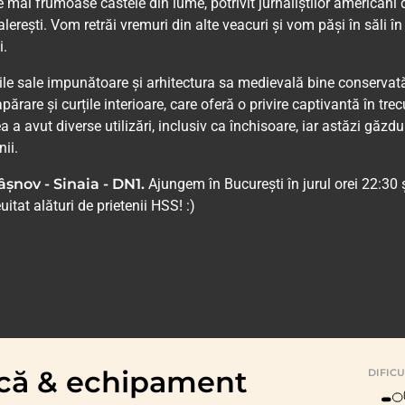
le mai frumoase castele din lume, potrivit jurnaliștilor americani 
lerești. Vom retrăi vremuri din alte veacuri și vom păși în săli în
i.
e sale impunătoare și arhitectura sa medievală bine conservat
părare și curțile interioare, care oferă o privire captivantă în trec
ea a avut diverse utilizări, inclusiv ca închisoare, iar astăzi găzdu
ii.
âșnov - Sinaia - DN1.
Ajungem în București în jurul orei 22:30 
tat alături de prietenii HSS! :)
zică & echipament
DIFIC