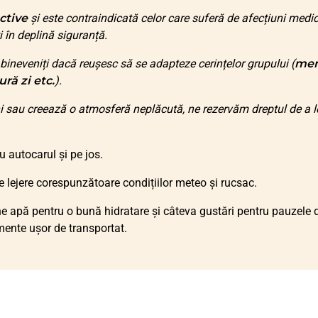
ctive
și este contraindicată celor care suferă de afecțiuni medi
i în deplină siguranță.
bineveniți dacă reușesc să se adapteze cerințelor grupului (
mer
ură zi etc.
).
i sau creează o atmosferă neplăcută, ne rezervăm dreptul de a l
cu autocarul și pe jos.
e lejere corespunzătoare condițiilor meteo și rucsac.
ne apă pentru o bună hidratare și câteva gustări pentru pauzele 
mente ușor de transportat.