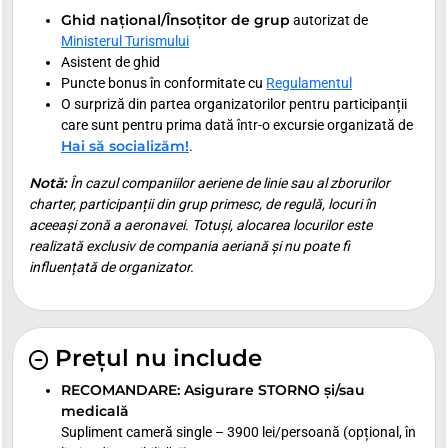
Ghid național/Însoțitor de grup
autorizat de
Ministerul Turismului
Asistent de ghid
Puncte bonus în conformitate cu
Regulamentul
O surpriză din partea organizatorilor pentru participanții
care sunt pentru prima dată într-o excursie organizată de
Hai să socializăm!
.
Notă:
În cazul companiilor aeriene de linie sau al zborurilor
charter, participanții din grup primesc, de regulă, locuri în
aceeași zonă a aeronavei. Totuși, alocarea locurilor este
realizată exclusiv de compania aeriană și nu poate fi
influențată de organizator.
Prețul nu include
RECOMANDARE: Asigurare STORNO și/sau
medicală
Supliment cameră single – 3900 lei/persoană (opțional, în