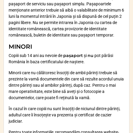
pașaport de serviciu sau pașaport simplu. Pașapoartele
menționate anterior trebuie să aibă o valabilitate de minimum 6
luni la momentul intrării în Japonia și să dispună de cel puțin 2
pagini libere. Nu se permite intrarea în Japonia cu cartea de
identitate românească, cartea provizorie de identitate
românească, buletin de identitate sau pașaport temporar.
MINORI
pașaport
nu
Copiii sub 14 ani au nevoie de
și
pot părăsi
România în baza certificatului de naștere.
Minorii care nu călătoresc însoțiți de ambii părinți trebuie să
prezinte la vamă documentele din care să rezulte acordul unuia
dintre părinți sau al ambilor părinți, după caz. Pentru o mai
mare operativitate, este bine să aveți și o fotocopie a
documentelor, care poate fi reținută la vamă.
În cazul în care copiii nu sunt însoțiți de niciunul dintre părinți,
adultul care îi însoțește va prezenta și certificat de cazier
judiciar.
Pentru toate informațiile, recomandăm consultarea website-