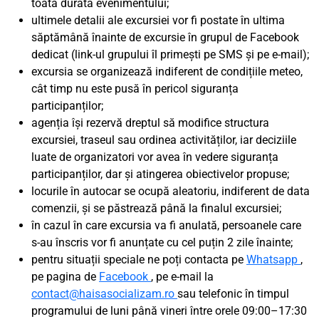
toată durata evenimentului;
ultimele detalii ale excursiei vor fi postate în ultima
săptămână înainte de excursie în grupul de Facebook
dedicat (link-ul grupului îl primești pe SMS și pe e-mail);
excursia se organizează indiferent de condițiile meteo,
cât timp nu este pusă în pericol siguranța
participanților;
agenția își rezervă dreptul să modifice structura
excursiei, traseul sau ordinea activităților, iar deciziile
luate de organizatori vor avea în vedere siguranța
participanților, dar și atingerea obiectivelor propuse;
locurile în autocar se ocupă aleatoriu, indiferent de data
comenzii, și se păstrează până la finalul excursiei;
în cazul în care excursia va fi anulată, persoanele care
s-au înscris vor fi anunțate cu cel puțin 2 zile înainte;
pentru situații speciale ne poți contacta pe
Whatsapp
,
pe pagina de
Facebook
, pe e-mail la
contact@haisasocializam.ro
sau telefonic în timpul
programului de luni până vineri între orele 09:00–17:30