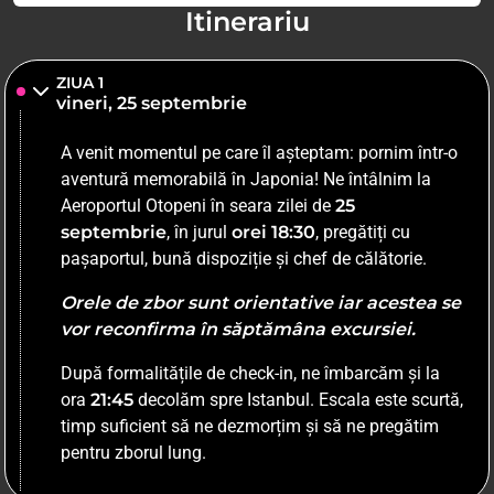
Itinerariu
ZIUA 1
vineri, 25 septembrie
A venit momentul pe care îl așteptam: pornim într-o
aventură memorabilă în Japonia! Ne întâlnim la
Aeroportul Otopeni în seara zilei de
25
septembrie
, în jurul
orei 18:30
, pregătiți cu
pașaportul, bună dispoziție și chef de călătorie.
Orele de zbor sunt orientative iar acestea se
vor reconfirma în săptămâna excursiei.
După formalitățile de check-in, ne îmbarcăm și la
ora
21:45
decolăm spre Istanbul. Escala este scurtă,
timp suficient să ne dezmorțim și să ne pregătim
pentru zborul lung.