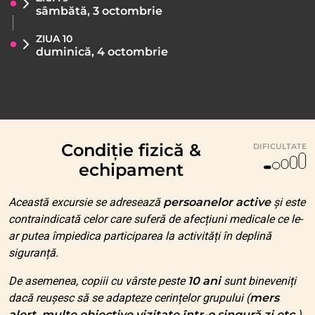
sâmbătă, 3 octombrie
ZIUA 10
duminică, 4 octombrie
Condiție fizică &
DIFICULTATE
echipament
Această excursie se adresează
persoanelor active
și este
contraindicată celor care suferă de afecțiuni medicale ce le-
ar putea împiedica participarea la activități în deplină
siguranță.
De asemenea, copiii cu vârste peste
10 ani
sunt bineveniți
dacă reușesc să se adapteze cerințelor grupului (
mers
alert, multe obiective vizitate într-o singură zi etc.
).