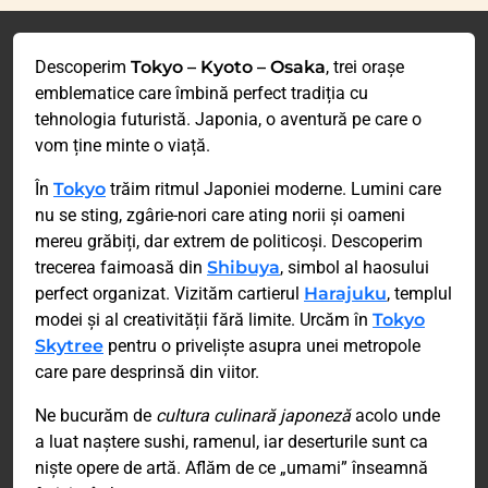
Descoperim
Tokyo – Kyoto – Osaka
, trei orașe
emblematice care îmbină perfect tradiția cu
tehnologia futuristă. Japonia, o aventură pe care o
vom ține minte o viață.
În
Tokyo
trăim ritmul Japoniei moderne. Lumini care
nu se sting, zgârie-nori care ating norii și oameni
mereu grăbiți, dar extrem de politicoși. Descoperim
trecerea faimoasă din
Shibuya
, simbol al haosului
perfect organizat. Vizităm cartierul
Harajuku
, templul
modei și al creativității fără limite. Urcăm în
Tokyo
Skytree
pentru o priveliște asupra unei metropole
care pare desprinsă din viitor.
Ne bucurăm de
cultura culinară japoneză
acolo unde
a luat naștere sushi, ramenul, iar deserturile sunt ca
niște opere de artă. Aflăm de ce „umami” înseamnă