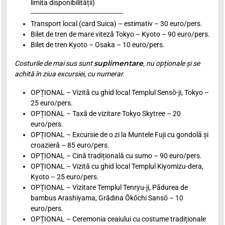
limita disponibilității)
----------------------------------------------
Transport local (card Suica) – estimativ – 30 euro/pers.
Bilet de tren de mare viteză Tokyo – Kyoto – 90 euro/pers.
Bilet de tren Kyoto – Osaka – 10 euro/pers.
suplimentare
Costurile de mai sus sunt
, nu opționale și se
achită în ziua excursiei, cu numerar.
OPȚIONAL – Vizită cu ghid local Templul Sensō-ji, Tokyo –
25 euro/pers.
OPȚIONAL – Taxă de vizitare Tokyo Skytree – 20
euro/pers.
OPȚIONAL – Excursie de o zi la Muntele Fuji cu gondolă și
croazieră – 85 euro/pers.
OPȚIONAL – Cină tradițională cu sumo – 90 euro/pers.
OPȚIONAL – Vizită cu ghid local Templul Kiyomizu-dera,
Kyoto – 25 euro/pers.
OPȚIONAL – Vizitare Templul Tenryu-ji, Pădurea de
bambus Arashiyama, Grădina Ōkōchi Sansō – 10
euro/pers.
OPȚIONAL – Ceremonia ceaiului cu costume tradiționale