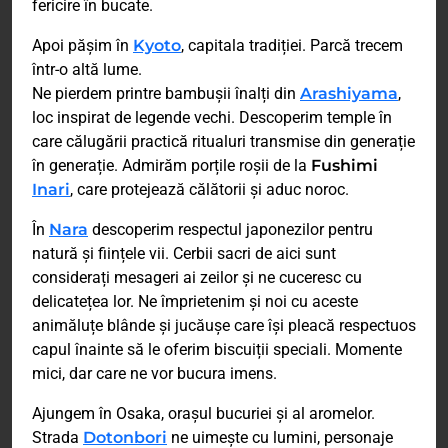
fericire în bucate.
Apoi pășim în
Kyoto
, capitala tradiției. Parcă trecem
într-o altă lume.
Ne pierdem printre bambușii înalți din
Arashiyama
,
loc inspirat de legende vechi. Descoperim temple în
care călugării practică ritualuri transmise din generație
în generație. Admirăm porțile roșii de la
Fushimi
Inari
, care protejează călătorii și aduc noroc.
În
Nara
descoperim respectul japonezilor pentru
natură și ființele vii. Cerbii sacri de aici sunt
considerați mesageri ai zeilor și ne cuceresc cu
delicatețea lor. Ne împrietenim și noi cu aceste
animăluțe blânde și jucăușe care își pleacă respectuos
capul înainte să le oferim biscuiții speciali. Momente
mici, dar care ne vor bucura imens.
Ajungem în Osaka, orașul bucuriei și al aromelor.
Strada
Dotonbori
ne uimește cu lumini, personaje