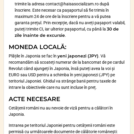
trimite la adresa contact@haisasocializam.ro după
înscriere. Este necesar ca pașaportul să fie trimis în
maximum 24 de ore de la înscriere pentru a vă putea
garanta prețul. Prin excepție, dacă nu aveți pașaport valabil,
30 de
puteți trimite CI, iar ulterior pașaportul, cu până la
zile înainte de excursie
.
MONEDA LOCALĂ
:
yeni japonezi (JPY)
Plățile în Japonia se fac în
. Vă
recomandăm să scoateți numerar de la bancomat de pe cardul
Revolut când ajungeți în Japonia, însă puteți avea la voi și
EURO sau USD pentru a schimba în yeni japonezi (JPY) pe
teritoriul Japoniei. Ghidul va strânge banii pentru taxele de
intrare la obiectivele care nu sunt incluse în preț.
ACTE NECESARE
Cetățenii români nu au nevoie de viză pentru a călători în
Japonia.
Intrarea pe teritoriul Japoniei pentru cetățenii români este
permisă cu următoarele documente de călătorie românești: