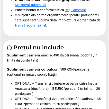
Ministerul Turismului
Puncte bonus în conformitate cu
Regulamentul
O surpriză din partea organizatorilor pentru participanții
care sunt pentru prima dată într-o excursie organizată de
Hai să socializăm!
.
Prețul nu include
Supliment cameră single:
490 lei/persoană (opțional, în
limita disponibilității)
Supliment cameră cu balcon:
500 RON/persoană
(opțional, în limita disponibilității)
OPTIONAL – Transfer și plimbare cu barca către Insula
Anastasia (dus-întors): 15 EURO/persoană (minimum 20
participanți)
OPTIONAL – Transfer și vizitare Castle of Ravadinovo: 35
EURO/persoană (minimum 20 participanți)
OPTIONAL – Taxă vizitare Professor Rasho Rashev