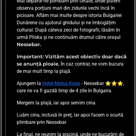
Mai departe ne plimbăm prin cetate, unde putem
observa porțiuni mari din zidurile vechi încă în
picioare. Aflăm mai multe despre istoria Bulgariei
Dunărene cu ajutorul ghidului și ne îmbogățim
cultural. După câteva zeci de fotografii, lăsăm în
urmă Pliska și ne continuăm drumul către orașul
Nessebar.
Important: Vizităm acest obiectiv doar dacă
se anunță ploaie.
În caz contrar, ne vom bucura
de mai mult timp la plajă.
Ajungem la
Hotel Melsa Koop
- Nessebar
⭐⭐⭐
,
care ne va fi gazdă timp de 4 zile în Bulgaria.
Mergem la plajă, iar apoi servim cina.
Luăm cina, inclusă în preț, iar apoi facem o scurtă
plimbare prin Nessebar.
La final, ne reunim la piscină, unde ne bucurăm de