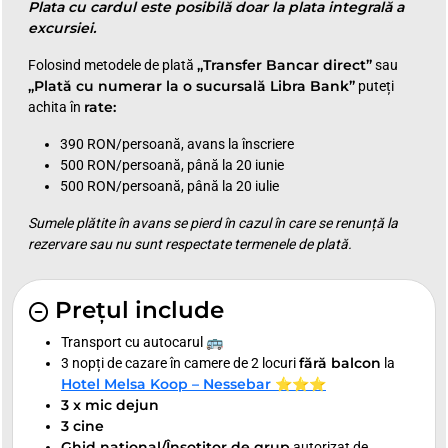
Plata cu cardul este posibilă doar la plata integrală a
excursiei.
„Transfer Bancar direct”
Folosind metodele de plată
sau
„Plată cu numerar la o sucursală Libra Bank”
puteți
rate:
achita în
390 RON/persoană, avans la înscriere
500 RON/persoană, până la 20 iunie
500 RON/persoană, până la 20 iulie
Sumele plătite în avans se pierd în cazul în care se renunță la
rezervare sau nu sunt respectate termenele de plată.
Prețul include
Transport cu autocarul 🚌
fără balcon
3 nopți de cazare în camere de 2 locuri
la
Hotel Melsa Koop – Nessebar ⭐⭐⭐
3 x mic dejun
3 cine
Ghid național/Însoțitor de grup
autorizat de