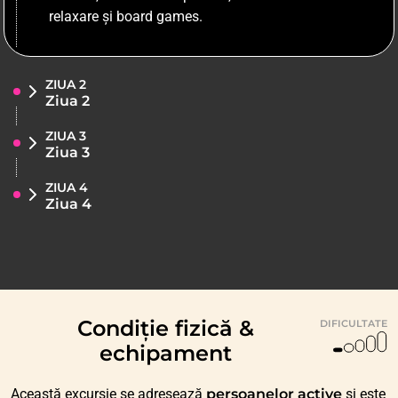
relaxare și board games.
ZIUA 2
Ziua 2
ZIUA 3
Ziua 3
ZIUA 4
Ziua 4
Condiție fizică &
DIFICULTATE
echipament
Această excursie se adresează
persoanelor active
și este