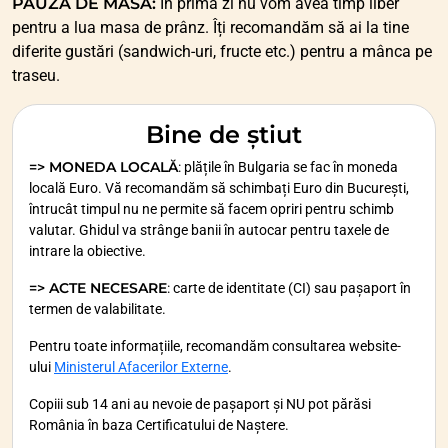
PAUZĂ DE MASĂ:
În prima zi nu vom avea timp liber
pentru a lua masa de prânz. Îți recomandăm să ai la tine
diferite gustări (sandwich-uri, fructe etc.) pentru a mânca pe
traseu.
Bine de știut
=> MONEDA LOCALĂ
: plățile în Bulgaria se fac în moneda
locală Euro. Vă recomandăm să schimbați Euro din București,
întrucât timpul nu ne permite să facem opriri pentru schimb
valutar. Ghidul va strânge banii în autocar pentru taxele de
intrare la obiective.
=> ACTE NECESARE
: carte de identitate (CI) sau pașaport în
termen de valabilitate.
Pentru toate informațiile, recomandăm consultarea website-
ului
Ministerul Afacerilor Externe
.
Copiii sub 14 ani au nevoie de pașaport și NU pot părăsi
România în baza Certificatului de Naștere.