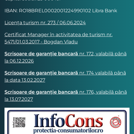
IBAN: RO18BREL0002001224990102 Libra Bank
Licența turism nr. 273 / 06.06.2024
Certificat Manager în activitatea de turism nr.
5471/01.03.2017 - Bogdan Vladu
Scrisoare de garanție bancară
nr. 172, valabilă până
la 06.12.2026
Scrisoare de garanție bancară
nr. 174 valabilă până
la data 13.02.2027
Scrisoare de garanție bancară
nr. 176, valabilă până
la 13.07.2027