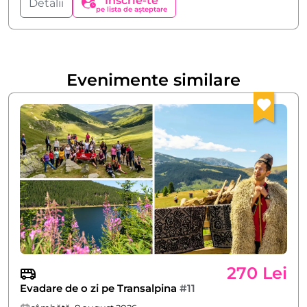
Înscrie-te
Detalii
pe lista de așteptare
Evenimente similare
270 Lei
Evadare de o zi pe Transalpina
#11