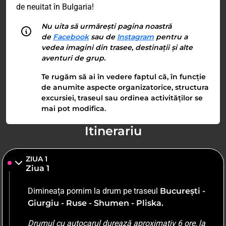
de neuitat în Bulgaria!
Nu uita să urmărești pagina noastră
de
Facebook
sau de
Instagram
pentru a
vedea imagini din trasee, destinații și alte
aventuri de grup.
Te rugăm să ai în vedere faptul că, în funcție
de anumite aspecte organizatorice, structura
excursiei, traseul sau ordinea activităților se
mai pot modifica.
Itinerariu
ZIUA 1
Ziua 1
Dimineața pornim la drum pe traseul
București -
Giurgiu - Ruse - Shumen - Pliska.
Drumul cu autocarul durează aproximativ 6 ore, la