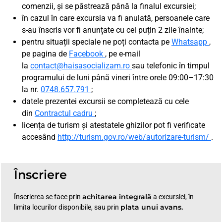
comenzii, și se păstrează până la finalul excursiei;
în cazul în care excursia va fi anulată, persoanele care
s-au înscris vor fi anunțate cu cel puțin 2 zile înainte;
pentru situații speciale ne poți contacta pe
Whatsapp
,
pe pagina de
Facebook
, pe e-mail
la
contact@haisasocializam.ro
sau telefonic în timpul
programului de luni până vineri între orele 09:00–17:30
la nr.
0748.657.791
;
datele prezentei excursii se completează cu cele
din
Contractul cadru
;
licența de turism și atestatele ghizilor pot fi verificate
accesând
http://turism.gov.ro/web/autorizare-turism/
.
Înscriere
achitarea integrală
Înscrierea se face prin
a excursiei, în
plata unui avans.
limita locurilor disponibile, sau prin