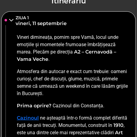
Itinerariu
ZIUA 1
vineri, 11 septembrie
Vineri dimineața, pornim spre Vamă, locul unde
emoțiile și momentele frumoase îmbrățișează
marea. Plecăm pe direcția
A2 – Cernavodă –
Vama Veche
.
Atmosfera din autocar e exact cum trebuie: oameni
curioși, chef de discuții, glume, muzică, primele
semne că urmează un weekend în care lăsăm grijile
în București.
Prima oprire?
Cazinoul din Constanța.
Cazinoul
ne așteaptă într-o formă complet diferită
față de anii trecuți. Monumentul, construit în
1910
,
este una dintre cele mai reprezentative clădiri
Art