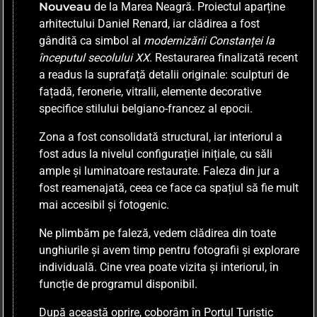
Nouveau
de la Marea Neagră. Proiectul aparține
arhitectului Daniel Renard, iar clădirea a fost
gândită ca simbol al
modernizării Constanței la
începutul secolului XX
. Restaurarea finalizată recent
a readus la suprafață detalii originale: sculpturi de
fațadă, feronerie, vitralii, elemente decorative
specifice stilului belgiano-francez al epocii.
Zona a fost consolidată structural, iar interiorul a
fost adus la nivelul configurației inițiale, cu săli
ample și luminatoare restaurate. Faleza din jur a
fost reamenajată, ceea ce face ca spațiul să fie mult
mai accesibil și fotogenic.
Ne plimbăm pe faleză, vedem clădirea din toate
unghiurile și avem timp pentru fotografii și explorare
individuală. Cine vrea poate vizita și interiorul, în
funcție de programul disponibil.
După această oprire, coborâm în Portul Turistic