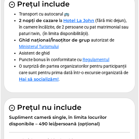
Prețul include
Transport cu autocarul 🚌
2 nopți de cazare
Hotel La John
la
(fără mic dejun),
în camere încălzite, de 2 persoane cu pat matrimonial sau
paturi twin, (în limita disponibilității).
Ghid național/Însoțitor de grup
autorizat de
Ministerul Turismului
Asistent de ghid
Puncte bonus în conformitate cu
Regulamentul
O surpriză din partea organizatorilor pentru participanții
care sunt pentru prima dată într-o excursie organizată de
Hai să socializăm!
.
Prețul nu include
Supliment cameră single, în limita locurilor
disponibile – 490 lei/persoană (opțional)