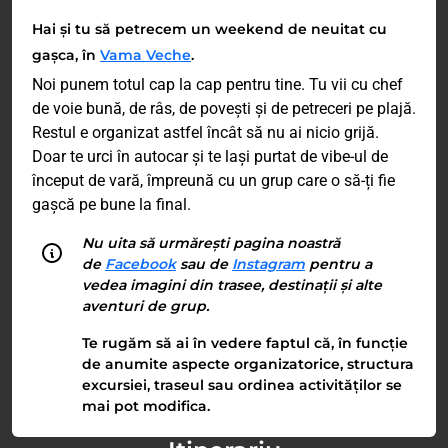
Hai și tu să petrecem un weekend de neuitat cu
gașca, în
Vama Veche
.
Noi punem totul cap la cap pentru tine. Tu vii cu chef
de voie bună, de râs, de povești și de petreceri pe plajă.
Restul e organizat astfel încât să nu ai nicio grijă.
Doar te urci în autocar și te lași purtat de vibe-ul de
început de vară, împreună cu un grup care o să-ți fie
gașcă pe bune la final.
Nu uita să urmărești pagina noastră
de
Facebook
sau de
Instagram
pentru a
vedea imagini din trasee, destinații și alte
aventuri de grup.
Te rugăm să ai în vedere faptul că, în funcție
de anumite aspecte organizatorice, structura
excursiei, traseul sau ordinea activităților se
mai pot modifica.