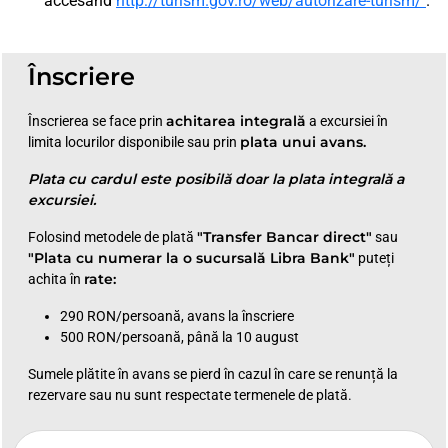
accesând
http://turism.gov.ro/web/autorizare-turism/
.
Înscriere
achitarea integrală
Înscrierea se face prin
a excursiei în
plata unui avans.
limita locurilor disponibile sau prin
Plata cu cardul este posibilă doar la plata integrală a
excursiei.
"Transfer Bancar direct"
Folosind metodele de plată
sau
"Plata cu numerar la o sucursală Libra Bank"
puteți
rate:
achita în
290 RON/persoană, avans la înscriere
500 RON/persoană, până la 10 august
Sumele plătite în avans se pierd în cazul în care se renunță la
rezervare sau nu sunt respectate termenele de plată.