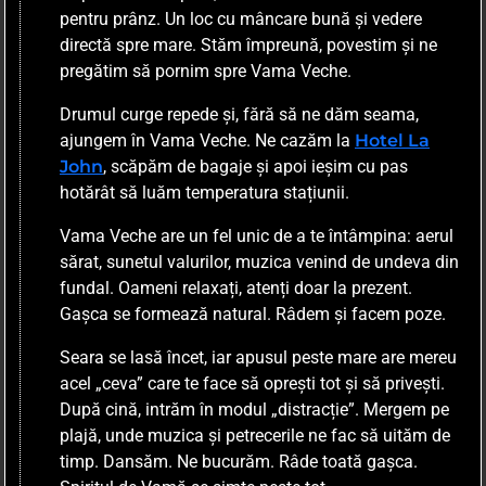
pentru prânz. Un loc cu mâncare bună și vedere
directă spre mare. Stăm împreună, povestim și ne
pregătim să pornim spre Vama Veche.
Drumul curge repede și, fără să ne dăm seama,
ajungem în Vama Veche. Ne cazăm la
Hotel La
John
, scăpăm de bagaje și apoi ieșim cu pas
hotărât să luăm temperatura stațiunii.
Vama Veche are un fel unic de a te întâmpina: aerul
sărat, sunetul valurilor, muzica venind de undeva din
fundal. Oameni relaxați, atenți doar la prezent.
Gașca se formează natural. Râdem și facem poze.
Seara se lasă încet, iar apusul peste mare are mereu
acel „ceva” care te face să oprești tot și să privești.
După cină, intrăm în modul „distracție”. Mergem pe
plajă, unde muzica și petrecerile ne fac să uităm de
timp. Dansăm. Ne bucurăm. Râde toată gașca.