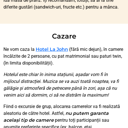
lua masa de prânz. Îți recomandăm, totuși, să ai la tine
diferite gustări (sandwich-uri, fructe etc.) pentru a mânca.
Cazare
Ne vom caza la
Hotel La John
(fără mic dejun), în camere
încălzite de 2 persoane, cu pat matrimonial sau paturi twin,
(în limita disponibilității).
Hotelul este chiar în inima stațiunii, așadar vom fi în
mijlocul distracției. Muzica se va auzi toată noaptea, va fi
gălăgie și atmosferă de petrecere până în zori, așa că nu
venim aici să dormim, ci să ne distrăm la maximum!
Fiind o excursie de grup, alocarea camerelor va fi realizată
aleatoriu de către hotel. Astfel,
nu putem garanta
același tip de camere
pentru toți participanții sau
anumite preferințe specifice (ex: balcon, etaj