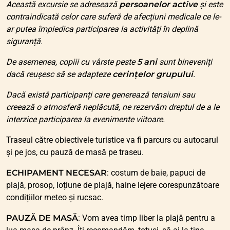
Această excursie se adresează
persoanelor active
și este
contraindicată celor care suferă de afecțiuni medicale ce le-
ar putea împiedica participarea la activități în deplină
siguranță.
De asemenea, copiii cu vârste peste
5 ani
sunt bineveniți
dacă reușesc să se adapteze
cerințelor grupului
.
Dacă există participanți care generează tensiuni sau
creează o atmosferă neplăcută, ne rezervăm dreptul de a le
interzice participarea la evenimente viitoare.
Traseul către obiectivele turistice va fi parcurs cu autocarul
și pe jos, cu pauză de masă pe traseu.
ECHIPAMENT NECESAR
:
costum de baie, papuci de
plajă, prosop, loțiune de plajă
, haine lejere corespunzătoare
condițiilor meteo și rucsac.
PAUZĂ DE MASĂ
: Vom avea timp liber la plajă pentru a