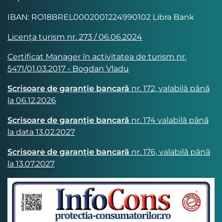
IBAN: RO18BREL0002001224990102 Libra Bank
Licența turism nr. 273 / 06.06.2024
Certificat Manager în activitatea de turism nr.
5471/01.03.2017 - Bogdan Vladu
Scrisoare de garanție bancară
nr. 172, valabilă până
la 06.12.2026
Scrisoare de garanție bancară
nr. 174 valabilă până
la data 13.02.2027
Scrisoare de garanție bancară
nr. 176, valabilă până
la 13.07.2027