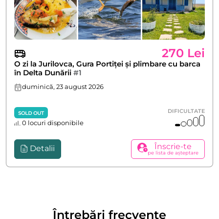
270 Lei
O zi la Jurilovca, Gura Portiței și plimbare cu barca
în Delta Dunării
#1
duminică, 23 august 2026
DIFICULTATE
SOLD OUT
0 locuri disponibile
Înscrie-te
Detalii
pe lista de așteptare
Întrebări frecvente