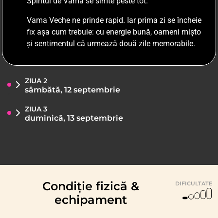
Spiritul de Vamă se simte peste tot.
Vama Veche ne prinde rapid. Iar prima zi se încheie
fix așa cum trebuie: cu energie bună, oameni mișto
și sentimentul că urmează două zile memorabile.
ZIUA 2
sâmbătă, 12 septembrie
ZIUA 3
duminică, 13 septembrie
Condiție fizică &
DIFICULTATE
echipament