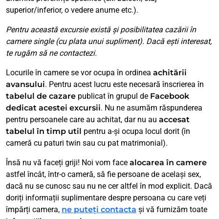
superior/inferior, o vedere anume etc.).
Pentru această excursie există și posibilitatea cazării în
camere single (cu plata unui supliment). Dacă ești interesat,
te rugăm să ne contactezi.
Locurile în camere se vor ocupa în ordinea
achitării
avansului
. Pentru acest lucru este necesară înscrierea în
tabelul de cazare
publicat în grupul de
Facebook
dedicat acestei excursii
. Nu ne asumăm răspunderea
pentru persoanele care au achitat, dar nu au
accesat
tabelul în timp util
pentru a-și ocupa locul dorit (în
cameră cu paturi twin sau cu pat matrimonial).
Însă nu vă faceți griji! Noi vom face
alocarea în camere
astfel încât, într-o cameră, să fie persoane de același sex,
dacă nu se cunosc sau nu ne cer altfel în mod explicit. Dacă
doriți informații suplimentare despre persoana cu care veți
împărți camera,
ne puteți contacta
și vă furnizăm toate