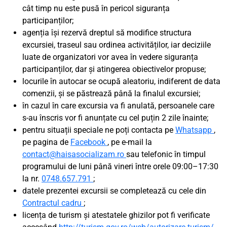
cât timp nu este pusă în pericol siguranța
participanților;
agenția își rezervă dreptul să modifice structura
excursiei, traseul sau ordinea activităților, iar deciziile
luate de organizatori vor avea în vedere siguranța
participanților, dar și atingerea obiectivelor propuse;
locurile în autocar se ocupă aleatoriu, indiferent de data
comenzii, și se păstrează până la finalul excursiei;
în cazul în care excursia va fi anulată, persoanele care
s-au înscris vor fi anunțate cu cel puțin 2 zile înainte;
pentru situații speciale ne poți contacta pe
Whatsapp
,
pe pagina de
Facebook
, pe e-mail la
contact@haisasocializam.ro
sau telefonic în timpul
programului de luni până vineri între orele 09:00–17:30
la nr.
0748.657.791
;
datele prezentei excursii se completează cu cele din
Contractul cadru
;
licența de turism și atestatele ghizilor pot fi verificate