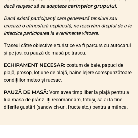
dacă reușesc să se adapteze
cerințelor grupului.
Dacă există participanți care generează tensiuni sau
creează o atmosferă neplăcută, ne rezervăm dreptul de a le
interzice participarea la evenimente viitoare.
Traseul către obiectivele turistice va fi parcurs cu autocarul
și pe jos, cu pauză de masă pe traseu.
ECHIPAMENT NECESAR:
costum de baie, papuci de
plajă, prosop, loțiune de plajă, haine lejere corespunzătoare
condițiilor meteo și rucsac.
PAUZĂ DE MASĂ:
Vom avea timp liber la plajă pentru a
lua masa de prânz. Îți recomandăm, totuși, să ai la tine
diferite gustări (sandwich-uri, fructe etc.) pentru a mânca.