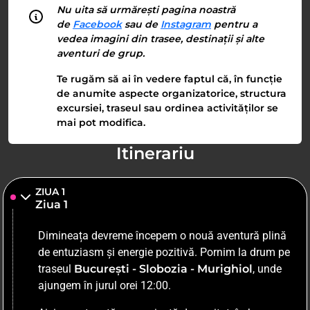
Nu uita să urmărești pagina noastră
de
Facebook
sau de
Instagram
pentru a
vedea imagini din trasee, destinații și alte
aventuri de grup.
Te rugăm să ai în vedere faptul că, în funcție
de anumite aspecte organizatorice, structura
excursiei, traseul sau ordinea activităților se
mai pot modifica.
Itinerariu
ZIUA 1
Ziua 1
Dimineața devreme începem o nouă aventură plină
de entuziasm și energie pozitivă. Pornim la drum pe
traseul
București - Slobozia - Murighiol
, unde
ajungem în jurul orei 12:00.