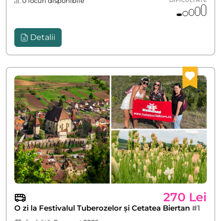
0 locuri disponibile
Detalii
270 Lei
O zi la Festivalul Tuberozelor și Cetatea Biertan
#1