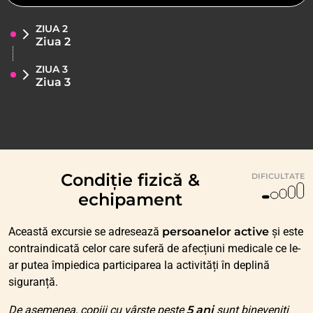
ZIUA 2
Ziua 2
ZIUA 3
Ziua 3
Condiție fizică &
DIFICULTATE
echipament
Această excursie se adresează
persoanelor active
și este
contraindicată celor care suferă de afecțiuni medicale ce le-
ar putea împiedica participarea la activități în deplină
siguranță.
De asemenea, copiii cu vârste peste
5 ani
sunt bineveniți