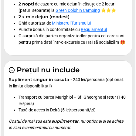
2 nopți
de cazare cu mic dejun în căsuțe de 2 locuri
(paturi separate) la
Green Dolphin Camping
⭐⭐⭐
2 x mic dejun (modest)
Ghid autorizat de
Ministerul Turismului
Puncte bonus în conformitate cu
Regulamentul
O surpriză din partea organizatorilor pentru cei care sunt
pentru prima dată într-o excursie cu Hai să socializăm 🎁
Prețul nu include
Supliment singur in casuta -
240 lei/persoana (optional,
in limita disponibilitatii)
Transport cu barca Murighiol – Sf. Gheorghe si retur (140
lei/pers)
Taxă de acces în Deltă (5 lei/persoană/zi)
suplimentar
Costul de mai sus este
, nu optional si se achita
in ziua evenimentului cu numerar.