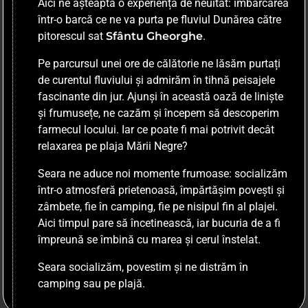
Aici ne așteaptă o experiență de neuitat: îmbarcarea
într-o barcă ce ne va purta pe fluviul Dunărea către
pitorescul sat
Sfântu Gheorghe
.
Pe parcursul unei ore de călătorie ne lăsăm purtați
de curentul fluviului și admirăm în tihnă peisajele
fascinante din jur. Ajunși în această oază de liniște
și frumusețe, ne cazăm și începem să descoperim
farmecul locului. Iar ce poate fi mai potrivit decât
relaxarea pe plaja Mării Negre?
Seara ne aduce noi momente frumoase: socializăm
într-o atmosferă prietenoasă, împărtășim povești și
zâmbete, fie în camping, fie pe nisipul fin al plajei.
Aici timpul pare să încetinească, iar bucuria de a fi
împreună se îmbină cu marea și cerul înstelat.
Seara socializăm, povestim și ne distrăm în
camping sau pe plajă.