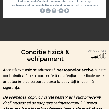
Condiție fizică &
DIFICULTATE
echipament
Această excursie se adresează
persoanelor active
și este
contraindicată celor care suferă de afecțiuni medicale ce le-
ar putea împiedica participarea la activități în deplină
siguranță.
De asemenea, copiii cu vârste peste
7 ani
sunt bineveniți
dacă reușesc să se adapteze cerințelor grupului (
mers
alert, multe obiective vizitate într-o singură zi etc.
).