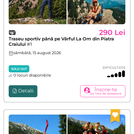
290 Lei
Traseu sportiv până pe Vârful La Om din Piatra
Craiului
#1
sâmbătă, 15 august 2026
DIFICULTATE
SOLD OUT
0 locuri disponibile
Înscrie-te
Detalii
pe lista de așteptare