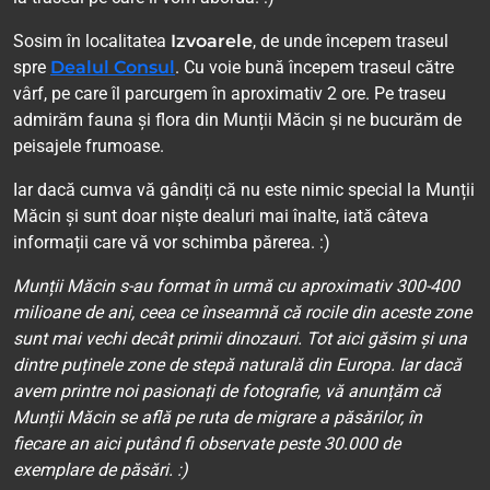
Sosim în localitatea
Izvoarele
, de unde începem traseul
spre
Dealul Consul
. Cu voie bună începem traseul către
vârf, pe care îl parcurgem în aproximativ 2 ore. Pe traseu
admirăm fauna și flora din Munții Măcin și ne bucurăm de
peisajele frumoase.
Iar dacă cumva vă gândiți că nu este nimic special la Munții
Măcin și sunt doar niște dealuri mai înalte, iată câteva
informații care vă vor schimba părerea. :)
Munții Măcin s-au format în urmă cu aproximativ 300-400
milioane de ani, ceea ce înseamnă că rocile din aceste zone
sunt mai vechi decât primii dinozauri. Tot aici găsim și una
dintre puținele zone de stepă naturală din Europa. Iar dacă
avem printre noi pasionați de fotografie, vă anunțăm că
Munții Măcin se află pe ruta de migrare a păsărilor, în
fiecare an aici putând fi observate peste 30.000 de
exemplare de păsări. :)