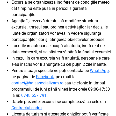
Excursia se organizează indiferent de condițiile meteo,
cât timp nu este pusă în pericol siguranța
participanților.
Agenția își rezervă dreptul să modifice structura
excursiei, traseul sau ordinea activităților, iar deciziile
luate de organizatori vor avea în vedere siguranța
participanților, dar și atingerea obiectivelor propuse.
Locurile în autocar se ocupă aleatoriu, indiferent de
data comenzii, și se păstrează până la finalul excursiei.
În cazul în care excursia va fi anulată, persoanele care
s-au înscris vor fi anunțate cu cel puțin 2 zile înainte.
Pentru situații speciale ne poți contacta pe
WhatsApp
,
pe pagina de
Facebook
, pe email la
contact@haisasocializam.ro
sau telefonic în timpul
programului de luni până vineri între orele 09:00-17:30
la nr.
0748.657.791
.
Datele prezentei excursii se completează cu cele din
Contractul cadru
.
Licența de turism și atestatele ghizilor pot fi verificate