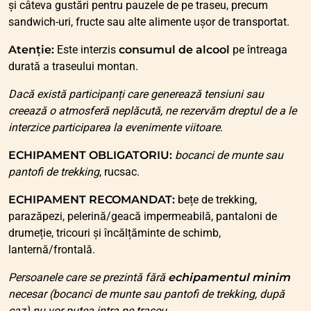
și câteva gustări pentru pauzele de pe traseu, precum
sandwich-uri, fructe sau alte alimente ușor de transportat.
Atenție:
Este interzis
consumul de alcool
pe întreaga
durată a traseului montan.
Dacă există participanți care generează tensiuni sau
creează o atmosferă neplăcută, ne rezervăm dreptul de a le
interzice participarea la evenimente viitoare.
ECHIPAMENT OBLIGATORIU:
bocanci de munte sau
pantofi de trekking
, rucsac.
ECHIPAMENT RECOMANDAT:
bețe de trekking,
parazăpezi, pelerină/geacă impermeabilă, pantaloni de
drumeție, tricouri și încălțăminte de schimb,
lanternă/frontală.
Persoanele care se prezintă fără
echipamentul minim
necesar (bocanci de munte sau pantofi de trekking, după
caz) nu vor putea intra pe traseu.