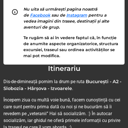
Nu uita să urmărești pagina noastră
de
Facebook
sau de
Instagram
pentru a
vedea imagini din trasee, destinații și alte
aventuri de grup.
Te rugăm să ai în vedere faptul că, în funcție
de anumite aspecte organizatorice, structura
excursiei, traseul sau ordinea activităților se
mai pot modifica.
Itinerariu
Dis-de-dimineață pornim la drum pe ruta
București - A2 -
Slobozia - Hârșova - Izvoarele
.
Începem ziua cu multă voie bună, facem cunoștință cu cei
care sunt pentru prima dată cu noi și ne bucurăm să îi
revedem pe „veteranii” Hai să socializăm. :) În autocar
socializăm, iar ghidul ne oferă primele informații cu privire
la traseul pe care îl vom aborda. :)