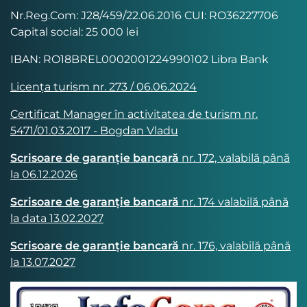
Nr.Reg.Com: J28/459/22.06.2016 CUI: RO36227706
Capital social: 25 000 lei
IBAN: RO18BREL0002001224990102 Libra Bank
Licența turism nr. 273 / 06.06.2024
Certificat Manager în activitatea de turism nr.
5471/01.03.2017 - Bogdan Vladu
Scrisoare de garanție bancară
nr. 172, valabilă până
la 06.12.2026
Scrisoare de garanție bancară
nr. 174 valabilă până
la data 13.02.2027
Scrisoare de garanție bancară
nr. 176, valabilă până
la 13.07.2027