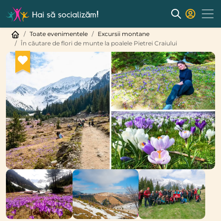
Toate evenimentele
Excursii montane
În căutare de flori de munte la poalele Pietrei Craiului