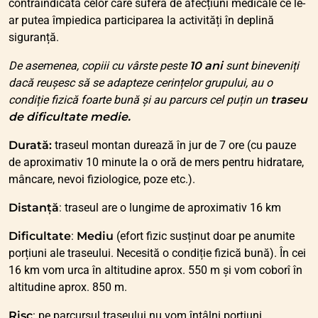
contraindicată celor care suferă de afecțiuni medicale ce le-
ar putea împiedica participarea la activități în deplină
siguranță.
De asemenea, copiii cu vârste peste
10 ani
sunt bineveniți
dacă reușesc să se adapteze cerințelor grupului, au o
condiție fizică foarte bună și au parcurs cel puțin un
traseu
de dificultate medie.
Durată:
traseul montan durează în jur de 7 ore (cu pauze
de aproximativ 10 minute la o oră de mers pentru hidratare,
mâncare, nevoi fiziologice, poze etc.).
Distanță
: traseul are o lungime de aproximativ 16 km
Dificultate
:
Mediu
(efort fizic susținut doar pe anumite
porțiuni ale traseului. Necesită o condiție fizică bună). În cei
16 km vom urca în altitudine aprox. 550 m și vom coborî în
altitudine aprox. 850 m.
Risc
: pe parcursul traseului nu vom întâlni porțiuni