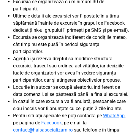
Excursia se organizează cu minimum 30 de
participanți.
Ultimele detalii ale excursiei vor fi postate în ultima
săptămână înainte de excursie în grupul de Facebook
dedicat (link-ul grupului îl primești pe SMS și pe e-mail).
Excursia se organizează indiferent de condițiile meteo,
cât timp nu este pusă în pericol siguranța
participanților.
Agenția își rezervă dreptul să modifice structura
excursiei, traseul sau ordinea activităților, iar deciziile
luate de organizatori vor avea în vedere siguranța
participanților, dar și atingerea obiectivelor propuse.
Locurile în autocar se ocupă aleatoriu, indiferent de
data comenzii, și se păstrează până la finalul excursiei.
În cazul în care excursia va fi anulată, persoanele care
s-au înscris vor fi anunțate cu cel puțin 2 zile înainte.
Pentru situații speciale ne poți contacta pe
WhatsApp
,
pe pagina de
Facebook
, pe email la
contact@haisasocializam.ro
sau telefonic în timpul