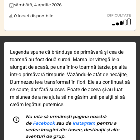
sâmbătă, 4 aprilie 2026
0 locuri disponibile
DIFICULTATE
Legenda spune că brândușa de primăvară și cea de
toamnă au fost două surori. Mama lor vitregă le-a
alungat de acasă, pe una într-o toamnă târzie, pe alta
într-o primăvară timpurie. Văzându-le atât de necăjite,
Dumnezeu le-a transformat în flori. Ele au continuat să
se caute, dar fără succes. Poate de aceea și-au luat
misiunea de a ne ajuta să ne găsim unii pe alții și să
creăm legături puternice.
Nu uita să urmărești pagina noastră
de
Facebook
sau de
Instagram
pentru a
vedea imagini din trasee, destinații și alte
aventuri de grup.