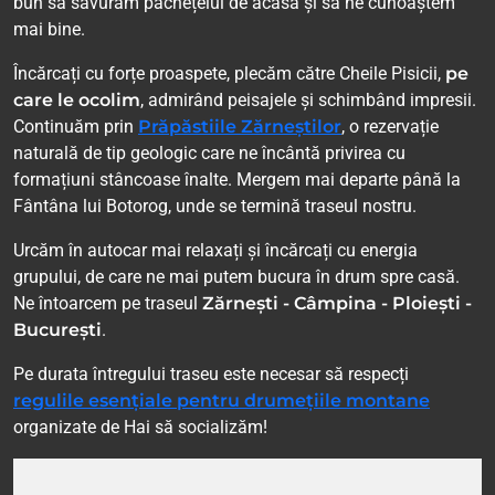
bun să savurăm pachețelul de acasă și să ne cunoaștem
mai bine.
Încărcați cu forțe proaspete, plecăm către Cheile Pisicii,
pe
care le ocolim
, admirând peisajele și schimbând impresii.
Continuăm prin
Prăpăstiile Zărneștilor
, o rezervație
naturală de tip geologic care ne încântă privirea cu
formațiuni stâncoase înalte. Mergem mai departe până la
Fântâna lui Botorog, unde se termină traseul nostru.
Urcăm în autocar mai relaxați și încărcați cu energia
grupului, de care ne mai putem bucura în drum spre casă.
Ne întoarcem pe traseul
Zărnești - Câmpina - Ploiești -
București
.
Pe durata întregului traseu este necesar să respecți
regulile esențiale pentru drumețiile montane
organizate de Hai să socializăm!