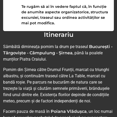
Te rugăm să ai în vedere faptul că, în funcție
de anumite aspecte organizatorice, structura
excursiei, traseul sau ordinea activităților se
mai pot modifica.
Itinerariu
Sâmbătă dimineața pornim la drum pe traseul
București -
Târgoviște - Câmpulung - Șirnea
, până la poalele
munților Piatra Craiului.
Pornim din Șirnea către Drumul Frunții, marcat cu triunghi
albastru, și continuăm traseul către La Table, marcat cu
bandă roșie. Pe parcurs ne bucurăm de natura care se
trezește la viață și căutăm semnele primăverii, brândușele
fiind unul dintre ele. Existența florilor depinde de condițiile
meteo, precum și de factori independenți de noi.
Facem pauza de masă în
Poiana Vlădușca
, un loc numai