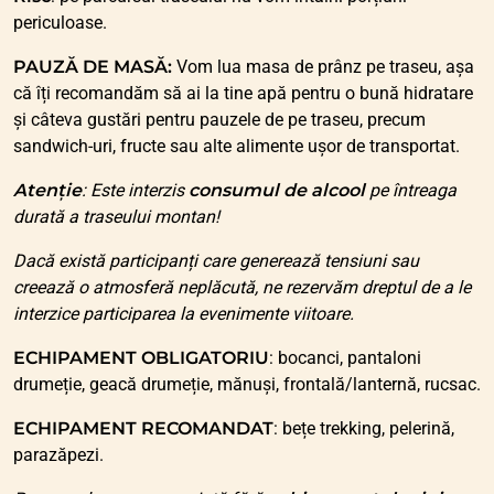
periculoase.
PAUZĂ DE MASĂ:
Vom lua masa de prânz pe traseu, așa
că îți recomandăm să ai la tine apă pentru o bună hidratare
și câteva gustări pentru pauzele de pe traseu, precum
sandwich-uri, fructe sau alte alimente ușor de transportat.
Atenție
: Este interzis
consumul de alcool
pe întreaga
durată a traseului montan!
Dacă există participanți care generează tensiuni sau
creează o atmosferă neplăcută, ne rezervăm dreptul de a le
interzice participarea la evenimente viitoare.
ECHIPAMENT OBLIGATORIU
: bocanci, pantaloni
drumeție, geacă drumeție, mănuși, frontală/lanternă, rucsac.
ECHIPAMENT RECOMANDAT
: bețe trekking, pelerină,
parazăpezi.