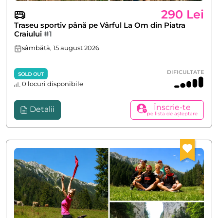
290 Lei
Traseu sportiv până pe Vârful La Om din Piatra
Craiului
#1
sâmbătă, 15 august 2026
DIFICULTATE
SOLD OUT
0 locuri disponibile
Înscrie-te
Detalii
pe lista de așteptare