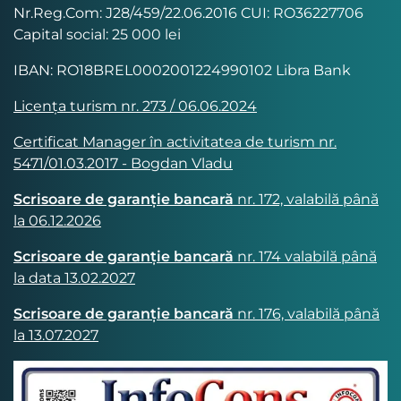
Nr.Reg.Com: J28/459/22.06.2016 CUI: RO36227706
Capital social: 25 000 lei
IBAN: RO18BREL0002001224990102 Libra Bank
Licența turism nr. 273 / 06.06.2024
Certificat Manager în activitatea de turism nr.
5471/01.03.2017 - Bogdan Vladu
Scrisoare de garanție bancară
nr. 172, valabilă până
la 06.12.2026
Scrisoare de garanție bancară
nr. 174 valabilă până
la data 13.02.2027
Scrisoare de garanție bancară
nr. 176, valabilă până
la 13.07.2027