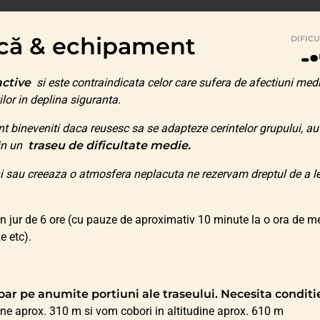
zică & echipament
DIFIC
active
si este contraindicata celor care sufera de afectiuni med
ilor in deplina siguranta.
t bineveniti daca reusesc sa se adapteze cerintelor grupului, au
tin un
traseu de dificultate medie.
ni sau creeaza o atmosfera neplacuta ne rezervam dreptul de a l
n jur de 6 ore (cu pauze de aproximativ 10 minute la o ora de m
e etc).
doar pe anumite portiuni ale traseului. Necesita conditi
ine aprox. 310 m si vom cobori in altitudine aprox. 610 m