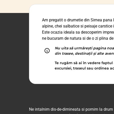
Am pregatit o drumetie din Sirnea pana l
alpine, chei salbatice si peisaje carstic
Este ocazia ideala sa descoperim impreuna
ne bucuram de natura si de o zi plina de 
Nu uita să urmărești pagina noa
din trasee, destinații și alte ave
Te rugăm să ai în vedere faptul 
excursiei, traseul sau ordinea ac
Ne intalnim dis-de-dimineata si pornim la drum