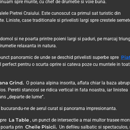
tinuam spre munte, cu chef de drumetie si voie buna.
alele Pietrei Craiului. Este cunoscut ca primul sat turistic din
Liniste, case traditionale si privelisti largi spre crestele semet
mol si ne poarta printre poieni largi si paduri, pe marcaj triun
drumetie relaxanta in natura.
unct panoramic de unde se deschid privelisti superbe spre
Pia
ul perfect pentru o scurta oprire si cateva poze cu muntele in toa
ana Grind.
O poiana alpina insorita, aflata chiar la baza abrup
os. Peretii stancosi se ridica vertical in fata noastra, iar linistea
uns „departe de lume”.
, bucurandu-ne de aerul curat si panorama impresionanta.
spre
La Table
, un punct de intersectie a mai multor trasee mon
e poarta prin
Cheile Pisicii.
Un defileu salbatic si spectaculos,