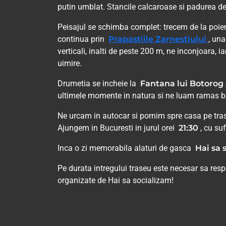
putin umblat. Stancile calcaroase si padurea de
Peisajul se schimba complet: trecem de la poien
continua prin
Prapastiile Zarnestiului
, una
verticali, inalti de peste 200 m, ne inconjoara, ia
uimire.
Drumetia se incheie la
Fantana lui Botorog
ultimele momente in natura si ne luam ramas bu
Ne urcam in autocar si pornim spre casa pe tr
Ajungem in Bucuresti in jurul orei
21:30
, cu suf
Inca o zi memorabila alaturi de gasca
Hai sa 
Pe durata intregului traseu este necesar sa res
organizate de Hai sa socializam!