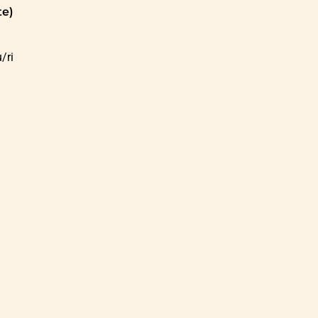
te)
/ri