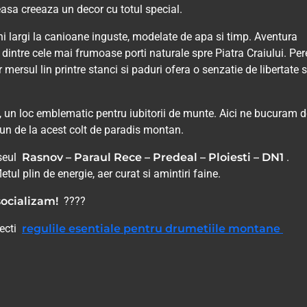
asa creeaza un decor cu totul special.
i largi la canioane inguste, modelate de apa si timp. Aventura
 dintre cele mai frumoase porti naturale spre Piatra Craiului. Pere
r mersul lin printre stanci si paduri ofera o senzatie de libertate s
, un loc emblematic pentru iubitorii de munte. Aici ne bucuram d
n de la acest colt de paradis montan.
aseul
Rasnov – Paraul Rece – Predeal – Ploiesti – DN1
.
letul plin de energie, aer curat si amintiri faine.
socializam!
????
pecti
regulile esentiale pentru drumetiile montane