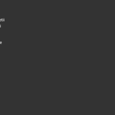
tii
i
e