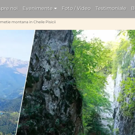
pre noi
Evenimente
Foto / Video
Testimoniale
B
metie montana in Cheile Pisicii