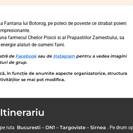
a Fantana lui Botorog, pe poteci de poveste ce strabat poieni
e impresionante.
 farmecul Cheilor Pisicii si al Prapastiilor Zarnestiului, sa
energie alaturi de oameni faini.
stră de
Facebook
sau de
Instagram
pentru a vedea imagini
nturi de grup.
că, în funcție de anumite aspecte organizatorice, structura
tivităților se mai pot modifica.
Itinerariu
 pe ruta
Bucuresti – DN1 – Targoviste – Sirnea
. Pe drum o