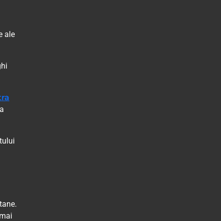
e ale
ghi
tra
ta
tului
tane.
 mai