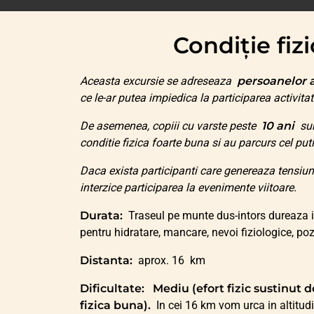
Condiție fi
Aceasta excursie se adreseaza
persoanelor 
ce le-ar putea impiedica la participarea activitat
De asemenea, copiii cu varste peste
10 ani
sun
conditie fizica foarte buna si au parcurs cel pu
Daca exista participanti care genereaza tensiu
interzice participarea la evenimente viitoare.
Durata:
Traseul pe munte dus-intors dureaza i
pentru hidratare, mancare, nevoi fiziologice, poz
Distanta:
aprox. 16 km
Dificultate:
Mediu (efort fizic sustinut 
fizica buna).
In cei 16 km vom urca in altitud