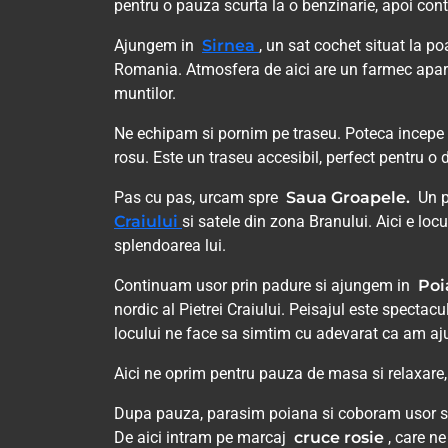
pentru o pauza scurta la o benzinarie, apoi con
Ajungem in
Sirnea
, un sat cochet situat la po
Romania. Atmosfera de aici are un farmec aparte. 
muntilor.
Ne echipam si pornim pe traseu. Poteca incepe do
rosu. Este un traseu accesibil, perfect pentru o 
Pas cu pas, urcam spre
Saua Groapele.
Un p
Craiului
si satele din zona Branului. Aici e loc
splendoarea lui.
Continuam usor prin padure si ajungem in
Poi
nordic al Pietrei Craiului. Peisajul este spectacul
locului ne face sa simtim cu adevarat ca am aj
Aici ne oprim pentru pauza de masa si relaxare
Dupa pauza, parasim poiana si coboram usor 
De aici intram pe marcaj
cruce rosie
, care n