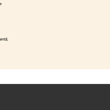
e
entă,