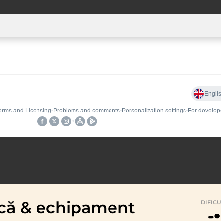
zică & echipament
DIFIC