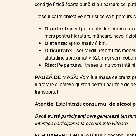
condiție fizică foarte bună și au parcurs cel pu
Traseul către obiectivele turistice va fi parcurs 
Durata:
Traseul pe munte dus-întors durea
mers pentru hidratare, mâncare, nevoi fiziol
Distanța:
aproximativ 8 km.
Dificultate:
Ușor-Mediu (efort fizic modera
altitudine aproximativ 520 m și vom coborî
Risc:
Pe parcursul traseului nu vom întâlni 
PAUZĂ DE MASĂ:
Vom lua masa de prânz pe t
hidratare și câteva gustări pentru pauzele de pe
transportat.
Atenție
: Este interzis
consumul de alcool
pe
Dacă există participanți care generează tensiun
interzice participarea la evenimente viitoare.
ECHIPAMENT OBLIGATORIU
: bocanci, pan