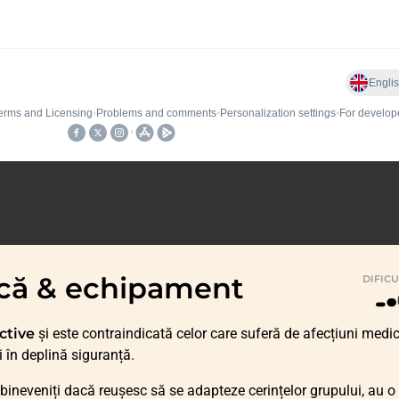
zică & echipament
DIFIC
ctive
și este contraindicată celor care suferă de afecțiuni medi
i în deplină siguranță.
bineveniți dacă reușesc să se adapteze cerințelor grupului, au o