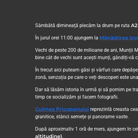
Sâmbătă dimineață plecăm la drum pe ruta
A2
În jurul orei 11:00 ajungem la
Mănăstirea Izv
Vechi de peste 200 de milioane de ani, Munții M
bine cât de vechi sunt acești munți, gândiți-vă 
În trecut aici puteam găsi și vârfuri care depăș
zonă, senzația pe care o veți descoperi este una 
Dar să lăsăm istoria în urmă și să pornim pe tr
timp ce socializăm și facem fotografii.
Culmea Pricopanului
reprezintă creasta ce
granitice, stânci semețe și panorame vaste.
După aproximativ 1 oră de mers, ajungem în cel
altitudine)
.