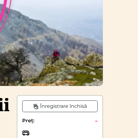
ii
Înregistrare închisă
-
Preț: