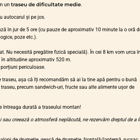
țin un
traseu de dificultate medie
.
cu autocarul și pe jos.
ză în jur de 5 ore (cu pauze de aproximativ 10 minute la o oră d
ogice, poze etc.).
t. Nu necesită pregătire fizică specială). În cei 8 km vom urca î
 în altitudine aproximativ 520 m.
porțiuni periculoase.
raseu, așa că îți recomandăm să ai la tine apă pentru o bună
 traseu, precum sandwich-uri, fructe sau alte alimente ușor de
 întreaga durată a traseului montan!
i sau creează o atmosferă neplăcută, ne rezervăm dreptul de a l
taloni de drumeție, geacă de drumeție, frontală/lanternă, rucsac.