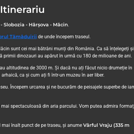
Itinerariu
 - Slobozia - Hârșova - Măcin
.
orul Tămăduirii
de unde începem traseul.
ăcin sunt cei mai bătrâni munți din România. Ca să înțelegeți ș
că primii dinozauri au apărut în urmă cu 180 de milioane de ani.
eau altitudinea de 3000 m. Și dacă nu ați făcut nicio drumeție în
arhaică, ca și cum ați fi într-un muzeu în aer liber.
aseu. Începem urcarea și ne bucurăm de peisajele superbe de iar
a mai spectaculoasă din aria parcului. Vom putea admira formaț
 mai înalt punct de pe traseu, și anume
Vârful Vraju (335 m