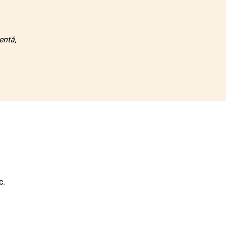
entă,
c.