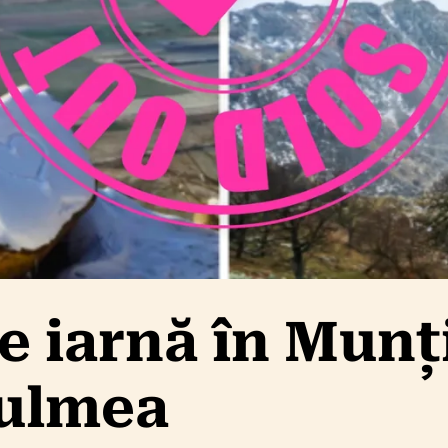
 iarnă în Munț
Culmea