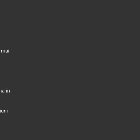
i mai
nă în
iuni