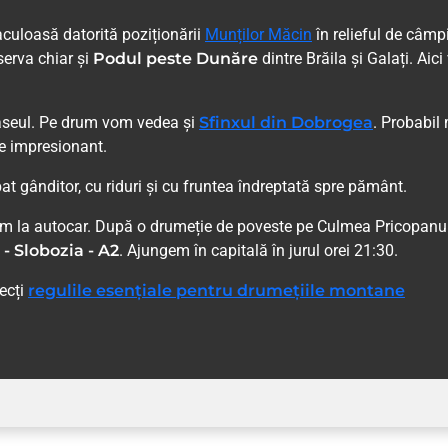
aculoasă datorită poziționării
Munților Măcin
în relieful de câmpi
erva chiar și
Podul peste Dunăre
dintre Brăila și Galați. Aic
raseul. Pe drum vom vedea și
Sfinxul din Dobrogea
. Probabil
de impresionant.
t gânditor, cu riduri și cu fruntea îndreptată spre pământ.
gem la autocar. După o drumeție de poveste pe Culmea Pricopanul
- Slobozia - A2
. Ajungem în capitală în jurul orei 21:30.
pecți
regulile esențiale pentru drumețiile montane