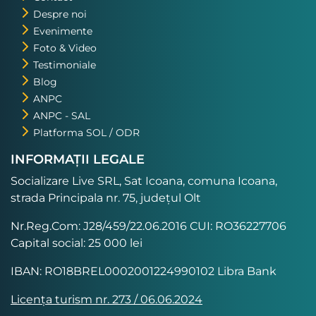
Despre noi
Evenimente
Foto & Video
Testimoniale
Blog
ANPC
ANPC - SAL
Platforma SOL / ODR
INFORMAȚII LEGALE
Socializare Live SRL, Sat Icoana, comuna Icoana,
strada Principala nr. 75, județul Olt
Nr.Reg.Com: J28/459/22.06.2016 CUI: RO36227706
Capital social: 25 000 lei
IBAN: RO18BREL0002001224990102 Libra Bank
Licența turism nr. 273 / 06.06.2024