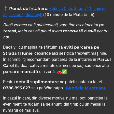
📍
Punct de întâlnire:
Fabrica Club, Strada 11 Iunie nr.
50, sector 4, București
(10 minute de la Piața Unirii)
Dacă vremea va fi prietenoasă, vom ține evenimentul
pe
terasă
, iar în caz că plouă avem
rezervată o sală
pentru
noi.
Dacă vii cu mașina, te sfătuim să
eviți parcarea pe
Strada 11 Iunie
, deoarece aici se ridică frecvent mașinile.
În schimb, îți recomandăm parcarea de la intrarea în
Parcul
Carol
(la doar câteva minute de mers pe jos) sau orice altă
parcare marcată
din zonă. 🚗✅
Pentru
detalii suplimentare
ne puteți contacta la tel:
0786.893.627
sau pe WhatsApp -
Gabriela Munteanu
.
În cazul în care, din diverse motive, nu mai poți participa la
eveniment, te rugăm să ne anunți din timp cu un mesaj la
numărul de mai sus.