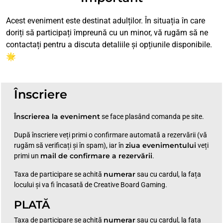
Acest eveniment este destinat adulților. În situația în care
doriți să participați împreună cu un minor, vă rugăm să ne
contactați pentru a discuta detaliile și opțiunile disponibile.
🌟
Înscriere
Înscrierea la eveniment
se face plasând comanda pe site.
După înscriere veți primi o confirmare automată a rezervării (vă
ziua evenimentului
rugăm să verificați și în spam), iar în
veți
mail de confirmare a rezervării
primi un
.
numerar
Taxa de participare se achită
sau cu cardul, la fața
locului și va fi încasată de Creative Board Gaming.
PLATĂ
numerar
Taxa de participare se achită
sau cu cardul, la fața