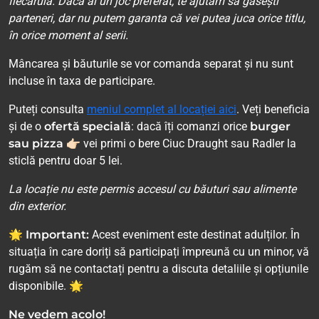
fiecăruia. Dacă ai un joc preferat, te ajutăm să găsești
parteneri, dar nu putem garanta că vei putea juca orice titlu,
în orice moment al serii.
Mâncarea și băuturile se vor comanda separat și nu sunt
incluse în taxa de participare.
Puteți consulta
meniul complet al locației aici
. Veți beneficia
și de o
ofertă specială
: dacă îți comanzi orice
burger
sau pizza
👉🏻 vei primi o bere Ciuc Draught sau Radler la
sticlă pentru doar 5 lei.
La locație nu este permis accesul cu băuturi sau alimente
din exterior.
🌟 Important:
Acest eveniment este destinat adulților. În
situația în care doriți să participați împreună cu un minor, vă
rugăm să ne contactați pentru a discuta detaliile și opțiunile
disponibile. 🌟
Ne vedem acolo!