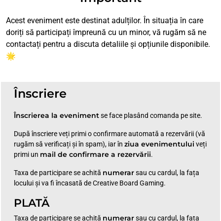
Acest eveniment este destinat adulților. În situația în care
doriți să participați împreună cu un minor, vă rugăm să ne
contactați pentru a discuta detaliile și opțiunile disponibile.
🌟
Înscriere
Înscrierea la eveniment
se face plasând comanda pe site.
După înscriere veți primi o confirmare automată a rezervării (vă
ziua evenimentului
rugăm să verificați și în spam), iar în
veți
mail de confirmare a rezervării
primi un
.
numerar
Taxa de participare se achită
sau cu cardul, la fața
locului și va fi încasată de Creative Board Gaming.
PLATĂ
numerar
Taxa de participare se achită
sau cu cardul, la fața