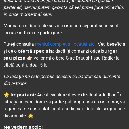
fiecăruia. Dacă ai un joc preferat, te ajutăm să găsești
parteneri, dar nu putem garanta că vei putea juca orice titlu,
în orice moment al serii.
Mâncarea și băuturile se vor comanda separat și nu sunt
incluse în taxa de participare.
Puteți consulta
meniul complet al locației aici
. Veți beneficia
și de o
ofertă specială
: dacă îți comanzi orice
burger
sau pizza
👉🏻 vei primi o bere Ciuc Draught sau Radler la
sticlă pentru doar 5 lei.
La locație nu este permis accesul cu băuturi sau alimente
din exterior.
🌟 Important:
Acest eveniment este destinat adulților. În
situația în care doriți să participați împreună cu un minor, vă
rugăm să ne contactați pentru a discuta detaliile și opțiunile
disponibile. 🌟
Ne vedem acolo!