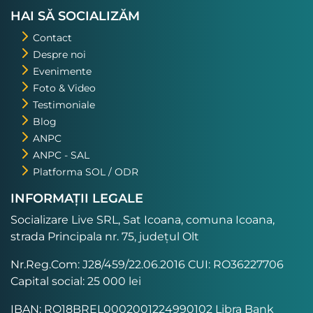
HAI SĂ SOCIALIZĂM
Contact
Despre noi
Evenimente
Foto & Video
Testimoniale
Blog
ANPC
ANPC - SAL
Platforma SOL / ODR
INFORMAȚII LEGALE
Socializare Live SRL, Sat Icoana, comuna Icoana,
strada Principala nr. 75, județul Olt
Nr.Reg.Com: J28/459/22.06.2016 CUI: RO36227706
Capital social: 25 000 lei
IBAN: RO18BREL0002001224990102 Libra Bank