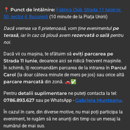
📍
Punct de întâlnire:
Fabrica Club, Strada 11 Iunie nr.
50, sector 4, București
(10 minute de la Piața Unirii)
Dacă vremea va fi prietenoasă, vom ține evenimentul
pe
terasă
, iar în caz că plouă avem
rezervată o sală
pentru
noi.
Dacă vii cu mașina, te sfătuim să
eviți parcarea pe
Strada 11 Iunie
, deoarece aici se ridică frecvent mașinile.
În schimb, îți recomandăm parcarea de la intrarea în
Parcul
Carol
(la doar câteva minute de mers pe jos) sau orice altă
parcare marcată
din zonă. 🚗✅
Pentru
detalii suplimentare
ne puteți contacta la tel:
0786.893.627
sau pe WhatsApp -
Gabriela Munteanu
.
În cazul în care, din diverse motive, nu mai poți participa la
eveniment, te rugăm să ne anunți din timp cu un mesaj la
numărul de mai sus.