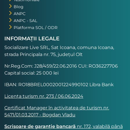
Blog
ANPC
ANPC - SAL
Platforma SOL / ODR
INFORMAȚII LEGALE
Socializare Live SRL, Sat Icoana, comuna Icoana,
strada Principala nr. 75, județul Olt
Nr.Reg.Com: J28/459/22.06.2016 CUI: RO36227706
Capital social: 25 000 lei
IBAN: RO18BREL0002001224990102 Libra Bank
Licența turism nr. 273 / 06.06.2024
Certificat Manager în activitatea de turism nr.
5471/01.03.2017 - Bogdan Vladu
Scrisoare de garanție bancară
nr. 172, valabilă până