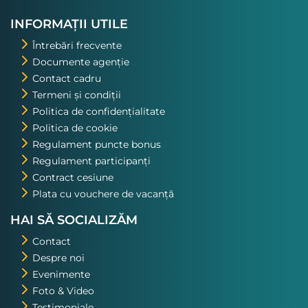
nostru. Asta a fost una din
excursiile pe care o voi repeta!
INFORMAȚII UTILE
Întrebări frecvente
Documente agenție
Contact cadru
Termeni și condiții
Politica de confidențialitate
Politica de cookie
Regulament puncte bonus
Regulament participanți
Contract cesiune
Plata cu vouchere de vacanță
HAI SĂ SOCIALIZĂM
Contact
Despre noi
Evenimente
Foto & Video
Testimoniale