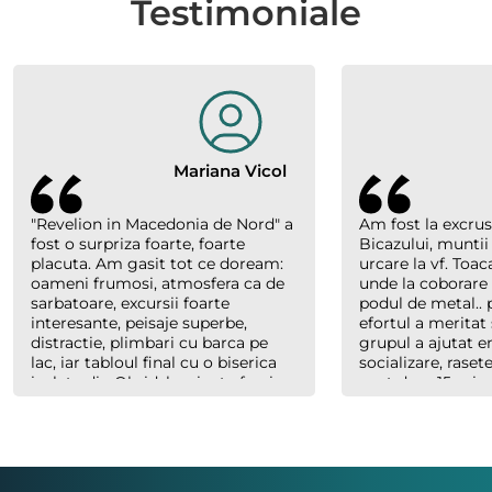
Testimoniale
Mariana Vicol
"Revelion in Macedonia de Nord" a
Am fost la excrus
fost o surpriza foarte, foarte
Bicazului, muntii
placuta. Am gasit tot ce doream:
urcare la vf. Toac
oameni frumosi, atmosfera ca de
unde la coborare
sarbatoare, excursii foarte
podul de metal.. p
interesante, peisaje superbe,
efortul a meritat 
distractie, plimbari cu barca pe
grupul a ajutat 
lac, iar tabloul final cu o biserica
socializare, raset
izolata din Ohrid, luminata feeric,
sunt doar 15 minu
inconjurata de nori, cu forme
abia plecaserăm) 
bizare si culori parca pictate, au
Costel un ghid e
creat un efect magic. Multumim
cand trebuie, ser
organizatorilor "Hai sa socializam"
dar mereu saritor
si multumim lui Richard., ghidul
celorlalți.