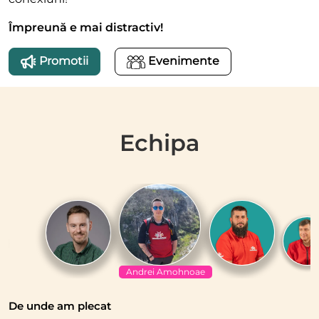
Împreună e mai distractiv!
Promotii
Evenimente
Echipa
Andrei Amohnoae
De unde am plecat