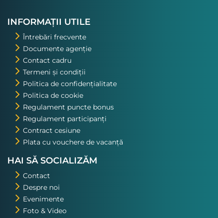
nostru. Asta a fost una din
excursiile pe care o voi repeta!
INFORMAȚII UTILE
Întrebări frecvente
Documente agenție
Contact cadru
Termeni și condiții
Politica de confidențialitate
Politica de cookie
Regulament puncte bonus
Regulament participanți
Contract cesiune
Plata cu vouchere de vacanță
HAI SĂ SOCIALIZĂM
Contact
Despre noi
Evenimente
Foto & Video