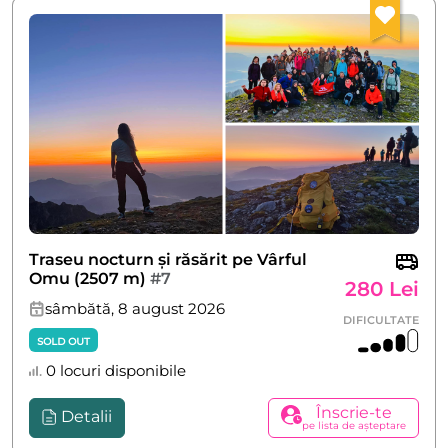
Traseu nocturn și răsărit pe Vârful
Omu (2507 m)
#7
280 Lei
sâmbătă, 8 august 2026
DIFICULTATE
SOLD OUT
0 locuri disponibile
Înscrie-te
Detalii
pe lista de așteptare