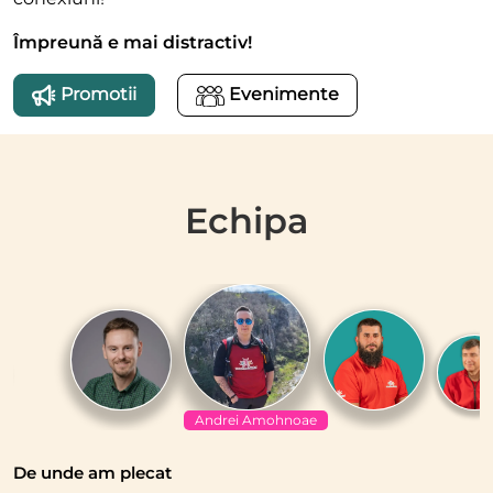
Împreună e mai distractiv!
Promotii
Evenimente
Echipa
Andrei Amohnoae
De unde am plecat