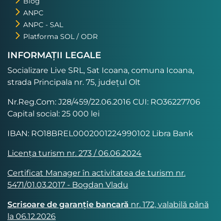
Blog
ANPC
ANPC - SAL
Platforma SOL / ODR
INFORMAȚII LEGALE
Socializare Live SRL, Sat Icoana, comuna Icoana,
strada Principala nr. 75, județul Olt
Nr.Reg.Com: J28/459/22.06.2016 CUI: RO36227706
Capital social: 25 000 lei
IBAN: RO18BREL0002001224990102 Libra Bank
Licența turism nr. 273 / 06.06.2024
Certificat Manager în activitatea de turism nr.
5471/01.03.2017 - Bogdan Vladu
Scrisoare de garanție bancară
nr. 172, valabilă până
la 06.12.2026