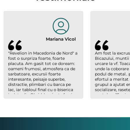
Mariana Vicol
"Revelion in Macedonia de Nord" a
Am fost la excrus
fost o surpriza foarte, foarte
Bicazului, muntii
placuta. Am gasit tot ce doream:
urcare la vf. Toac
oameni frumosi, atmosfera ca de
unde la coborare
sarbatoare, excursii foarte
podul de metal.. p
interesante, peisaje superbe,
efortul a meritat 
distractie, plimbari cu barca pe
grupul a ajutat 
lac, iar tabloul final cu o biserica
socializare, raset
izolata din Ohrid, luminata feeric,
sunt doar 15 minu
inconjurata de nori, cu forme
abia plecaserăm) 
bizare si culori parca pictate, au
Costel un ghid e
creat un efect magic. Multumim
cand trebuie, ser
organizatorilor "Hai sa socializam"
dar mereu saritor
si multumim lui Richard., ghidul
celorlalți.
nostru. Asta a fost una din