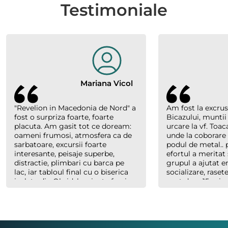
Testimoniale
Mariana Vicol
"Revelion in Macedonia de Nord" a
Am fost la excrus
fost o surpriza foarte, foarte
Bicazului, muntii
placuta. Am gasit tot ce doream:
urcare la vf. Toac
oameni frumosi, atmosfera ca de
unde la coborare
sarbatoare, excursii foarte
podul de metal.. p
interesante, peisaje superbe,
efortul a meritat 
distractie, plimbari cu barca pe
grupul a ajutat 
lac, iar tabloul final cu o biserica
socializare, raset
izolata din Ohrid, luminata feeric,
sunt doar 15 minu
inconjurata de nori, cu forme
abia plecaserăm) 
bizare si culori parca pictate, au
Costel un ghid e
creat un efect magic. Multumim
cand trebuie, ser
organizatorilor "Hai sa socializam"
dar mereu saritor
si multumim lui Richard., ghidul
celorlalți.