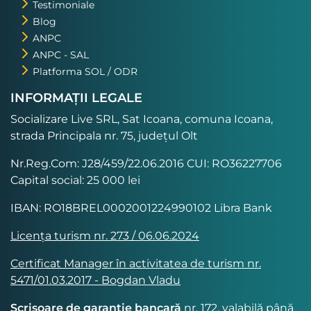
Testimoniale
Blog
ANPC
ANPC - SAL
Platforma SOL / ODR
INFORMAȚII LEGALE
Socializare Live SRL, Sat Icoana, comuna Icoana,
strada Principala nr. 75, județul Olt
Nr.Reg.Com: J28/459/22.06.2016 CUI: RO36227706
Capital social: 25 000 lei
IBAN: RO18BREL0002001224990102 Libra Bank
Licența turism nr. 273 / 06.06.2024
Certificat Manager în activitatea de turism nr.
5471/01.03.2017 - Bogdan Vladu
Scrisoare de garanție bancară
nr. 172, valabilă până