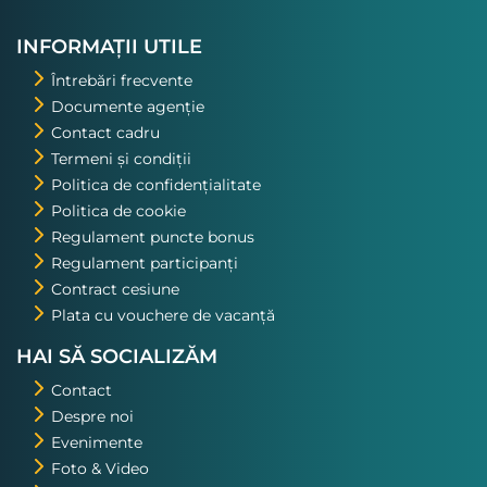
nostru. Asta a fost una din
excursiile pe care o voi repeta!
INFORMAȚII UTILE
Întrebări frecvente
Documente agenție
Contact cadru
Termeni și condiții
Politica de confidențialitate
Politica de cookie
Regulament puncte bonus
Regulament participanți
Contract cesiune
Plata cu vouchere de vacanță
HAI SĂ SOCIALIZĂM
Contact
Despre noi
Evenimente
Foto & Video