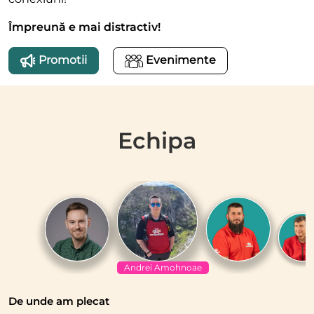
Împreună e mai distractiv!
Promotii
Evenimente
Echipa
Andrei Amohnoae
De unde am plecat