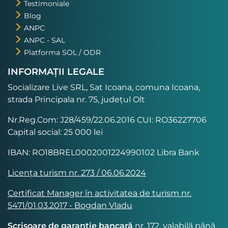
Testimoniale
Blog
ANPC
ANPC - SAL
Platforma SOL / ODR
INFORMAȚII LEGALE
Socializare Live SRL, Sat Icoana, comuna Icoana,
strada Principala nr. 75, județul Olt
Nr.Reg.Com: J28/459/22.06.2016 CUI: RO36227706
Capital social: 25 000 lei
IBAN: RO18BREL0002001224990102 Libra Bank
Licența turism nr. 273 / 06.06.2024
Certificat Manager în activitatea de turism nr.
5471/01.03.2017 - Bogdan Vladu
Scrisoare de garanție bancară
nr. 172, valabilă până