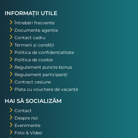
nostru. Asta a fost una din
excursiile pe care o voi repeta!
INFORMAȚII UTILE
Întrebări frecvente
Documente agenție
Contact cadru
Termeni și condiții
Politica de confidențialitate
Politica de cookie
Regulament puncte bonus
Regulament participanți
Contract cesiune
Plata cu vouchere de vacanță
HAI SĂ SOCIALIZĂM
Contact
Despre noi
Evenimente
Foto & Video