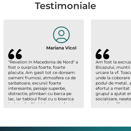
Testimoniale
Mariana Vicol
"Revelion in Macedonia de Nord" a
Am fost la excrus
fost o surpriza foarte, foarte
Bicazului, muntii
placuta. Am gasit tot ce doream:
urcare la vf. Toac
oameni frumosi, atmosfera ca de
unde la coborare
sarbatoare, excursii foarte
podul de metal.. p
interesante, peisaje superbe,
efortul a meritat 
distractie, plimbari cu barca pe
grupul a ajutat 
lac, iar tabloul final cu o biserica
socializare, raset
izolata din Ohrid, luminata feeric,
sunt doar 15 minu
inconjurata de nori, cu forme
abia plecaserăm) 
bizare si culori parca pictate, au
Costel un ghid e
creat un efect magic. Multumim
cand trebuie, ser
organizatorilor "Hai sa socializam"
dar mereu saritor
si multumim lui Richard., ghidul
celorlalți.