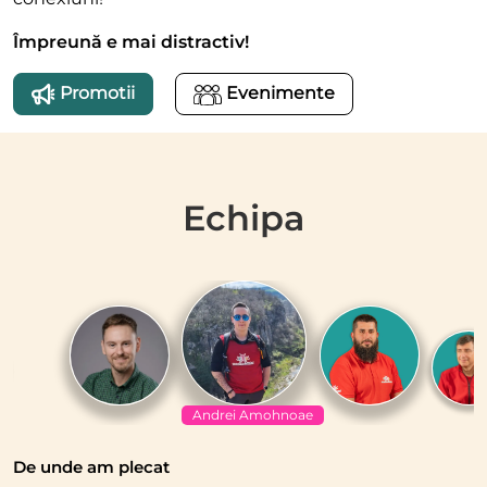
Împreună e mai distractiv!
Promotii
Evenimente
Echipa
Andrei Amohnoae
De unde am plecat