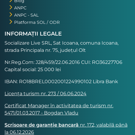
Blog
ANPC
ANPC - SAL
Platforma SOL / ODR
INFORMAȚII LEGALE
Socializare Live SRL, Sat Icoana, comuna Icoana,
strada Principala nr. 75, județul Olt
Nr.Reg.Com: J28/459/22.06.2016 CUI: RO36227706
Capital social: 25 000 lei
IBAN: RO18BREL0002001224990102 Libra Bank
Licența turism nr. 273 / 06.06.2024
Certificat Manager în activitatea de turism nr.
5471/01.03.2017 - Bogdan Vladu
Scrisoare de garanție bancară
nr. 172, valabilă până
la 06.12.2026