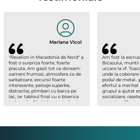
Mariana Vicol
"Revelion in Macedonia de Nord" a
Am fost la excrus
fost o surpriza foarte, foarte
Bicazului, muntii
placuta. Am gasit tot ce doream:
urcare la vf. Toac
oameni frumosi, atmosfera ca de
unde la coborare
sarbatoare, excursii foarte
podul de metal.. p
interesante, peisaje superbe,
efortul a meritat 
distractie, plimbari cu barca pe
grupul a ajutat 
lac, iar tabloul final cu o biserica
socializare, raset
izolata din Ohrid, luminata feeric,
sunt doar 15 minu
inconjurata de nori, cu forme
abia plecaserăm) 
bizare si culori parca pictate, au
Costel un ghid e
creat un efect magic. Multumim
cand trebuie, ser
organizatorilor "Hai sa socializam"
dar mereu saritor
si multumim lui Richard., ghidul
celorlalți.
nostru. Asta a fost una din