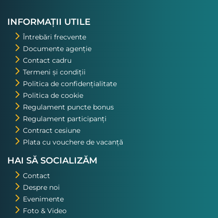
nostru. Asta a fost una din
excursiile pe care o voi repeta!
INFORMAȚII UTILE
Întrebări frecvente
Documente agenție
Contact cadru
Termeni și condiții
Politica de confidențialitate
Politica de cookie
Regulament puncte bonus
Regulament participanți
Contract cesiune
Plata cu vouchere de vacanță
HAI SĂ SOCIALIZĂM
Contact
Despre noi
Evenimente
Foto & Video