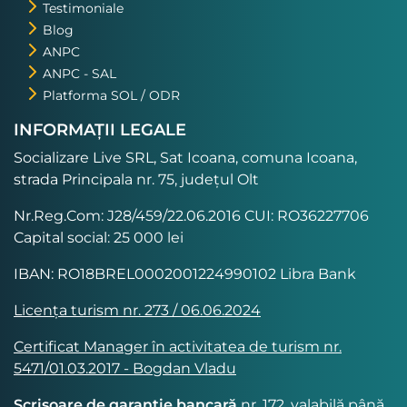
Testimoniale
Blog
ANPC
ANPC - SAL
Platforma SOL / ODR
INFORMAȚII LEGALE
Socializare Live SRL, Sat Icoana, comuna Icoana,
strada Principala nr. 75, județul Olt
Nr.Reg.Com: J28/459/22.06.2016 CUI: RO36227706
Capital social: 25 000 lei
IBAN: RO18BREL0002001224990102 Libra Bank
Licența turism nr. 273 / 06.06.2024
Certificat Manager în activitatea de turism nr.
5471/01.03.2017 - Bogdan Vladu
Scrisoare de garanție bancară
nr. 172, valabilă până