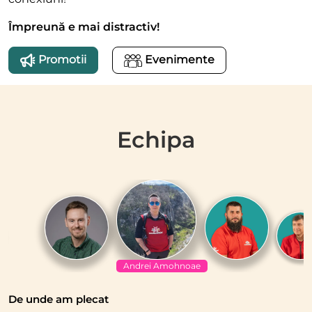
Împreună e mai distractiv!
Promotii
Evenimente
Echipa
Andrei Amohnoae
De unde am plecat