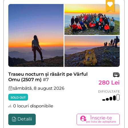
Traseu nocturn și răsărit pe Vârful
Omu (2507 m)
#7
280 Lei
sâmbătă, 8 august 2026
DIFICULTATE
SOLD OUT
0 locuri disponibile
Înscrie-te
Detalii
pe lista de așteptare