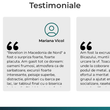
Testimoniale
Mariana Vicol
"Revelion in Macedonia de Nord" a
Am fost la excrus
fost o surpriza foarte, foarte
Bicazului, muntii
placuta. Am gasit tot ce doream:
urcare la vf. Toac
oameni frumosi, atmosfera ca de
unde la coborare
sarbatoare, excursii foarte
podul de metal.. p
interesante, peisaje superbe,
efortul a meritat 
distractie, plimbari cu barca pe
grupul a ajutat 
lac, iar tabloul final cu o biserica
socializare, raset
izolata din Ohrid, luminata feeric,
sunt doar 15 minu
inconjurata de nori, cu forme
abia plecaserăm) 
bizare si culori parca pictate, au
Costel un ghid e
creat un efect magic. Multumim
cand trebuie, ser
organizatorilor "Hai sa socializam"
dar mereu saritor
si multumim lui Richard., ghidul
celorlalți.